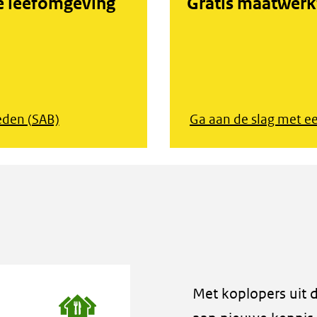
e leefomgeving
Gratis maatwerkt
eden (SAB)
Ga aan de slag met e
Met koplopers uit 