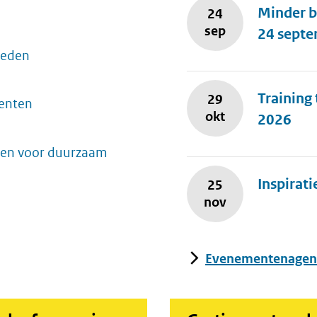
Minder b
24
sep
24 sept
teden
Training
29
menten
okt
2026
ten voor duurzaam
Inspirat
25
nov
Evenementenagen