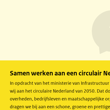
naar
e
e
een
l
l
e
e
andere
n
n
website)
o
o
p
p
F
L
a
i
c
n
e
k
Samen werken aan een circulair N
b
e
o
d
In opdracht van het ministerie van Infrastructuu
o
I
wij aan het circulaire Nederland van 2050. Dat
k
n
overheden, bedrijfsleven en maatschappelijke o
(opent
(opent
dragen we bij aan een schone, groene en prettig