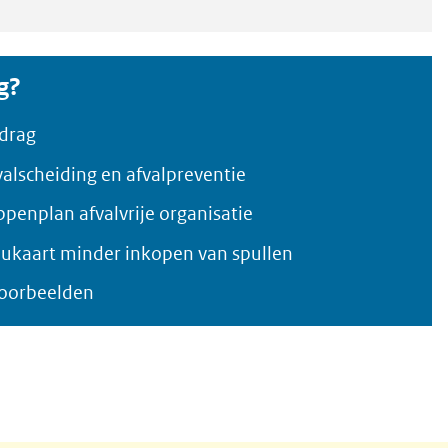
g?
edrag
valscheiding en afvalpreventie
ppenplan afvalvrije organisatie
nukaart minder inkopen van spullen
voorbeelden