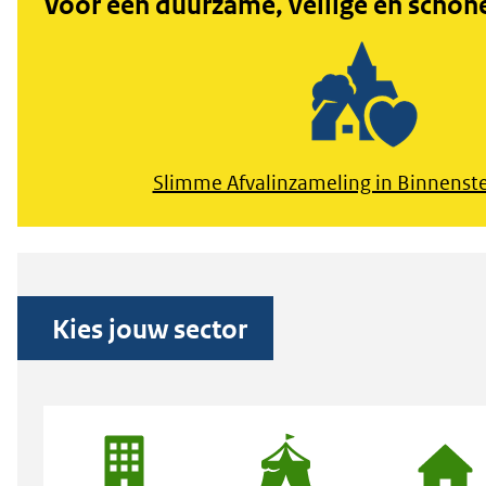
Voor een duurzame, veilige en schon
Slimme Afvalinzameling in Binnenst
Kies jouw sector