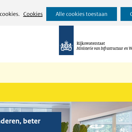
Ga
 cookies.
Cookies
Alle cookies toestaan
naar
de
inhoud
Rijkswaterstaat
Ministerie van Infrastructuur en W
nderen, beter