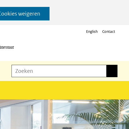
Cookies weigeren
English
Contact
aterstaat
Z
Zoeken
Zoeken
o
e
k
e
n