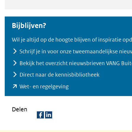
Bijblijven?
Wil je altijd op de hoogte blijven of inspiratie 
Schrijf je in voor onze tweemaandelijkse nieu
Bekijk het overzicht nieuwsbrieven VANG Bui
Direct naar de kennisbibliotheek
(opent
Wet- en regelgeving
in
nieuw
Delen
venster)
(verwijst
D
D