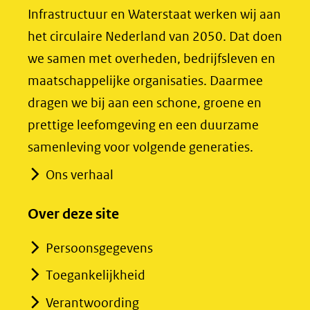
in
in
Infrastructuur en Waterstaat werken wij aan
nieuw
nieuw
het circulaire Nederland van 2050. Dat doen
venster)
venster)
we samen met overheden, bedrijfsleven en
(verwijst
(verwijst
maatschappelijke organisaties. Daarmee
naar
naar
dragen we bij aan een schone, groene en
een
een
prettige leefomgeving en een duurzame
andere
andere
samenleving voor volgende generaties.
website)
website)
Ons verhaal
Over deze site
Persoonsgegevens
Toegankelijkheid
Verantwoording