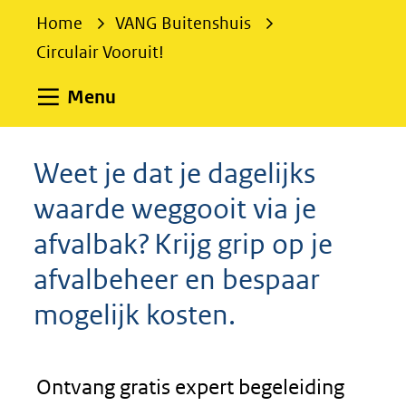
e
Home
VANG Buitenshuis
k
Circulair Vooruit!
e
n
Uitklappen
Menu
Weet je dat je dagelijks
waarde weggooit via je
afvalbak? Krijg grip op je
afvalbeheer en bespaar
mogelijk kosten.
Ontvang gratis expert begeleiding