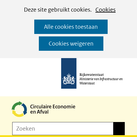
Cookies
Ga
Hier
Deze site gebruikt cookies.
Cookies
instellen
naar
kan
Alle cookies toestaan
de
het
inhoud
gebruik
Cookies weigeren
van
cookies
op
Rijkswaterstaat
deze
Ministerie van Infrastructuur en
Waterstaat
website
worden
toegestaan
of
Z
Zoeken
geweigerd.
Zoeken
o