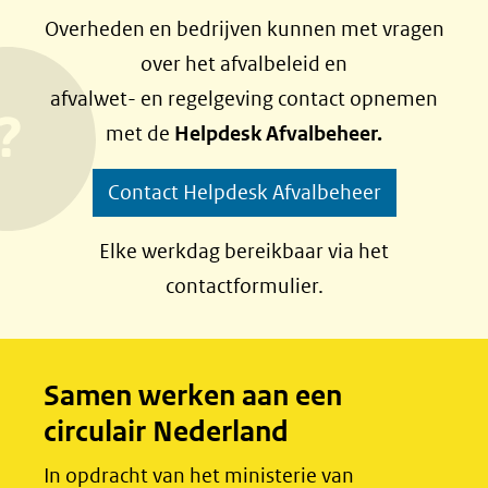
e
e
Overheden en bedrijven kunnen met vragen
l
l
over het afvalbeleid en
e
e
afvalwet- en regelgeving contact opnemen
n
n
met de
Helpdesk Afvalbeheer.
o
o
p
p
Contact Helpdesk Afvalbeheer
F
L
a
i
Elke werkdag bereikbaar via het
c
n
contactformulier.
e
k
b
e
o
d
Samen werken aan een
o
I
circulair Nederland
k
n
(opent
(opent
In opdracht van het ministerie van