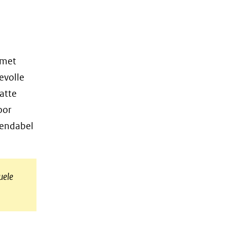
 met
evolle
atte
oor
rendabel
uele