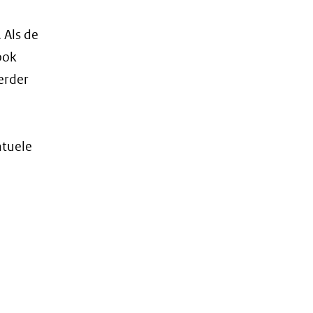
 Als de
ook
erder
ntuele