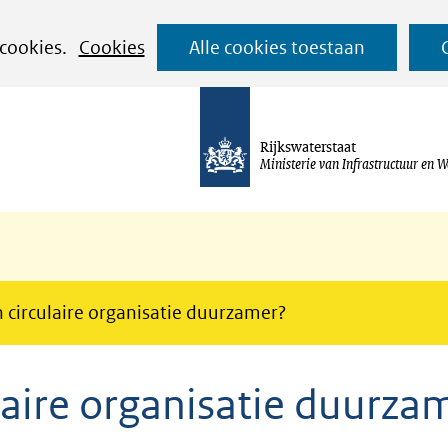
Ga
 cookies.
Cookies
Alle cookies toestaan
naar
de
inhoud
Rijkswaterstaat
Ministerie van Infrastructuur en W
 circulaire organisatie duurzamer?
laire organisatie duurza