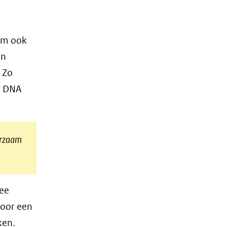
rom ook
an
 Zo
t DNA
uurzaam
wee
voor een
ken.