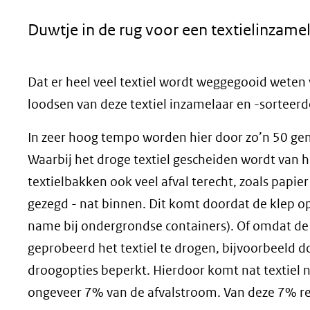
geweigerd.
Duwtje in de rug voor een textielinzamel
Dat er heel veel textiel wordt weggegooid weten v
loodsen van deze textiel inzamelaar en -sorteerd
In zeer hoog tempo worden hier door zo’n 50 gemo
Waarbij het droge textiel gescheiden wordt van he
textielbakken ook veel afval terecht, zoals papie
gezegd - nat binnen. Dit komt doordat de klep o
name bij ondergrondse containers). Of omdat de b
geprobeerd het textiel te drogen, bijvoorbeeld d
droogopties beperkt. Hierdoor komt nat textiel nu 
ongeveer 7% van de afvalstroom. Van deze 7% rest