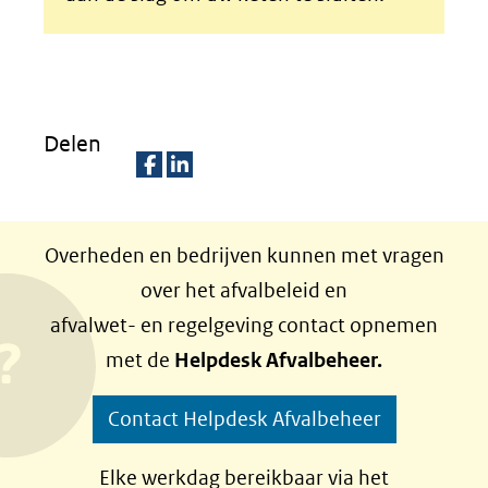
een
andere
website)
Delen
D
D
e
e
Overheden en bedrijven kunnen met vragen
l
l
over het afvalbeleid en
e
e
afvalwet- en regelgeving contact opnemen
n
n
met de
Helpdesk Afvalbeheer.
o
o
p
p
Contact Helpdesk Afvalbeheer
F
L
a
i
Elke werkdag bereikbaar via het