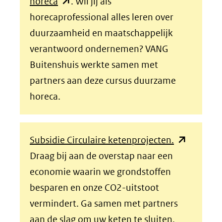
(opent
horeca
. Wil jij als
in
horecaprofessional alles leren over
nieuw
duurzaamheid en maatschappelijk
venster)
verantwoord ondernemen? VANG
(verwijst
Buitenshuis werkte samen met
naar
partners aan deze cursus duurzame
een
horeca.
andere
website)
(opent
Subsidie Circulaire ketenprojecten.
in
Draag bij aan de overstap naar een
nieuw
economie waarin we grondstoffen
venster)
besparen en onze CO2-uitstoot
(verwijst
vermindert. Ga samen met partners
naar
aan de slag om uw keten te sluiten.