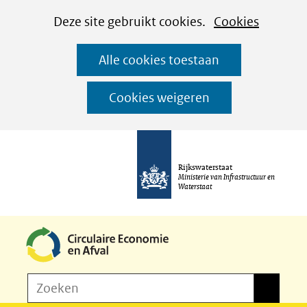
Cookies
Ga
Hier
Deze site gebruikt cookies.
Cookies
instellen
naar
kan
Alle cookies toestaan
de
het
inhoud
gebruik
Cookies weigeren
van
cookies
op
Rijkswaterstaat
deze
Ministerie van Infrastructuur en
Waterstaat
website
worden
toegestaan
of
Z
Zoeken
geweigerd.
Zoeken
o