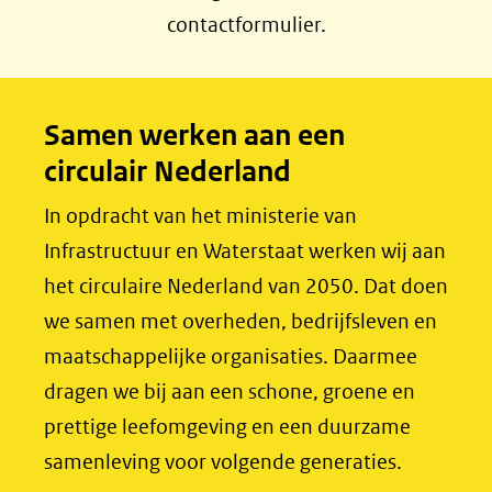
c
n
contactformulier.
e
k
b
e
o
d
Samen werken aan een
o
I
circulair Nederland
k
n
(opent
(opent
In opdracht van het ministerie van
in
in
Infrastructuur en Waterstaat werken wij aan
nieuw
nieuw
het circulaire Nederland van 2050. Dat doen
venster)
venster)
we samen met overheden, bedrijfsleven en
(verwijst
(verwijst
maatschappelijke organisaties. Daarmee
naar
naar
dragen we bij aan een schone, groene en
een
een
prettige leefomgeving en een duurzame
andere
andere
samenleving voor volgende generaties.
website)
website)