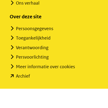
Ons verhaal
Over deze site
Persoonsgegevens
Toegankelijkheid
Verantwoording
Persvoorlichting
Meer informatie over cookies
(opent
Archief
in
nieuw
venster)
(verwijst