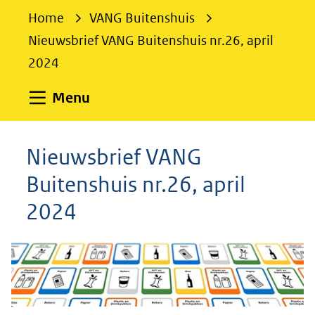
e
Home
VANG Buitenshuis
k
Nieuwsbrief VANG Buitenshuis nr.26, april
e
2024
n
Uitklappen
Menu
Nieuwsbrief VANG
Buitenshuis nr.26, april
2024