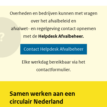
D
D
e
e
Overheden en bedrijven kunnen met vragen
l
l
over het afvalbeleid en
e
e
afvalwet- en regelgeving contact opnemen
n
n
met de
Helpdesk Afvalbeheer.
o
o
p
p
Contact Helpdesk Afvalbeheer
F
L
a
i
Elke werkdag bereikbaar via het
c
n
contactformulier.
e
k
b
e
o
d
Samen werken aan een
o
I
circulair Nederland
k
n