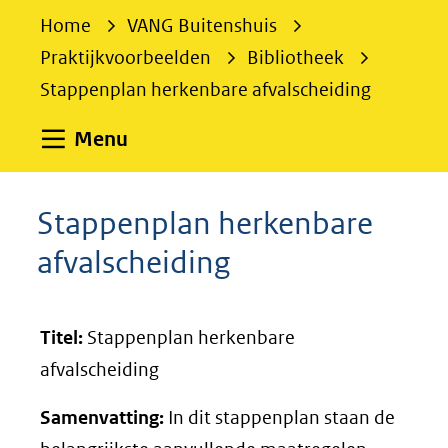
e
Home
VANG Buitenshuis
k
Praktijkvoorbeelden
Bibliotheek
e
Stappenplan herkenbare afvalscheiding
n
Uitklappen
Menu
Stappenplan herkenbare
afvalscheiding
Titel:
Stappenplan herkenbare
afvalscheiding
Samenvatting:
In dit stappenplan staan de