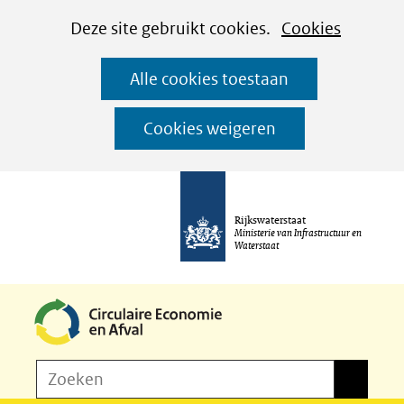
Cookies
Ga
Hier
Deze site gebruikt cookies.
Cookies
instellen
naar
kan
Alle cookies toestaan
de
het
inhoud
gebruik
Cookies weigeren
van
cookies
op
Rijkswaterstaat
deze
Ministerie van Infrastructuur en
Waterstaat
website
worden
toegestaan
of
Z
Zoeken
geweigerd.
Zoeken
o