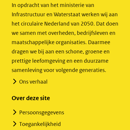
(opent
(opent
In opdracht van het ministerie van
in
in
Infrastructuur en Waterstaat werken wij aan
nieuw
nieuw
het circulaire Nederland van 2050. Dat doen
venster)
venster)
we samen met overheden, bedrijfsleven en
(verwijst
(verwijst
maatschappelijke organisaties. Daarmee
naar
naar
dragen we bij aan een schone, groene en
een
een
prettige leefomgeving en een duurzame
andere
andere
samenleving voor volgende generaties.
website)
website)
Ons verhaal
Over deze site
Persoonsgegevens
Toegankelijkheid