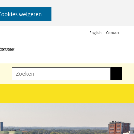
Cookies weigeren
English
Contact
aterstaat
Z
Zoeken
Zoeken
o
e
k
e
n