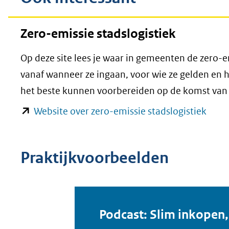
Zero-emissie stadslogistiek
Op deze site lees je waar in gemeenten de zero-
vanaf wanneer ze ingaan, voor wie ze gelden en
het beste kunnen voorbereiden op de komst van
(ope
Website over zero-emissie stadslogistiek
in
nieu
Praktijkvoorbeelden
venst
(verw
naar
een
Podcast: Slim inkopen,
ande