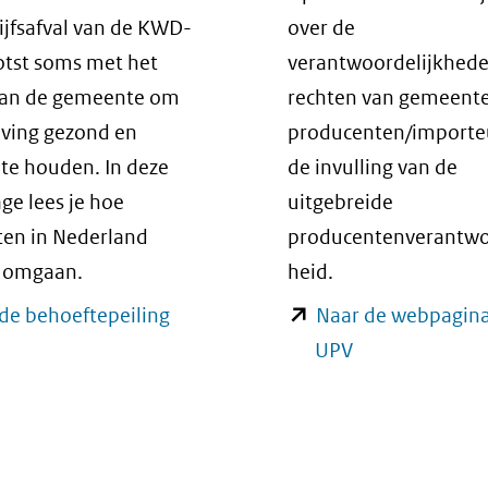
ijfsafval van de KWD-
over de
otst soms met het
verantwoordelijkhed
van de gemeente om
rechten van gemeent
ving gezond en
producenten/importeu
 te houden. In deze
de invulling van de
ge lees je hoe
uitgebreide
en in Nederland
producentenverantwo
 omgaan.
heid.
(opent
de behoeftepeiling
Naar de webpagina
in
(opent
UPV
nieuw
in
venster)
nieuw
(verwijst
venster)