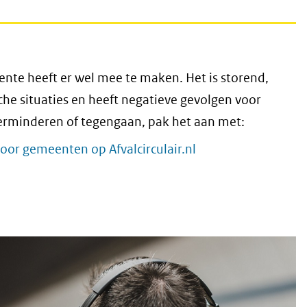
(verwijst
naar
een
ente heeft er wel mee te maken. Het is storend,
andere
che situaties en heeft negatieve gevolgen voor
website)
verminderen of tegengaan, pak het aan met:
(opent
or gemeenten op Afvalcirculair.nl
in
nieuw
venster)
(verwijst
naar
een
andere