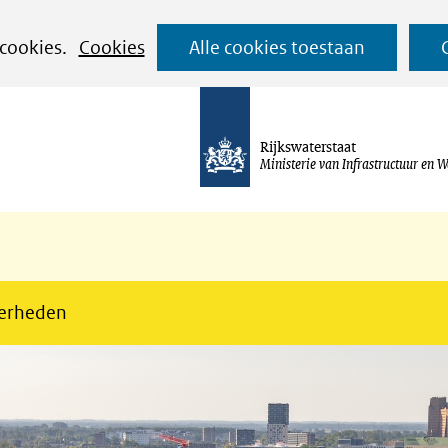
Ga
 cookies.
Cookies
Alle cookies toestaan
naar
de
inhoud
Rijkswaterstaat
Ministerie van Infrastructuur en W
erheden