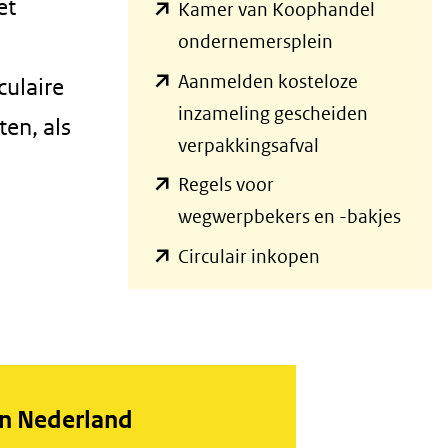
et
Kamer van Koophandel
(opent
ondernemersplein
in
Aanmelden kosteloze
culaire
nieuw
inzameling gescheiden
ten, als
venster)
(opent
verpakkingsafval
(verwijst
in
Regels voor
naar
nieuw
(open
wegwerpbekers en -bakjes
een
venster)
in
(opent
Circulair inkopen
andere
(verwijst
nieu
in
website)
naar
venst
nieuw
een
(verwi
venster)
andere
naar
(verwijst
website)
een
naar
in Nederland
ande
een