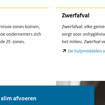
naar
(verwijst
een
naar
Zwerfafval
andere
een
website)
andere
emissie zones komen,
Zwerfafval: elke geme
website)
 hoe ondernemers zich
zorgt voor onhygiënis
 de ZE-zones.
het milieu. Zwerfval 
nt
De hulpmiddelen vo
w
er)
ijst
 slim afvoeren
re