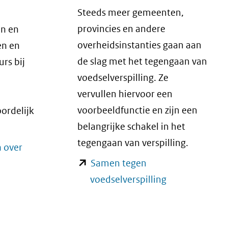
Steeds meer gemeenten,
provincies en andere
en en
overheidsinstanties gaan aan
en en
de slag met het tegengaan van
rs bij
voedselverspilling. Ze
vervullen hiervoor een
voorbeeldfunctie en zijn een
ordelijk
belangrijke schakel in het
tegengaan van verspilling.
 over
Samen tegen
(opent
voedselverspilling
in
nieuw
venster)