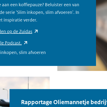
e aan een koffiepauze? Beluister een van
te)
e serie 'Slim inkopen, slim afvoeren'. In
t inspiratie verder.
(opent
den op de Zuidas
in
(opent
le Podcast.
nieuw
in
 inkopen, slim afvoeren
venster)
nieuw
(verwijst
venster)
naar
(verwijst
een
naar
andere
een
website)
andere
Rapportage Oliemannetje bedrij
website)