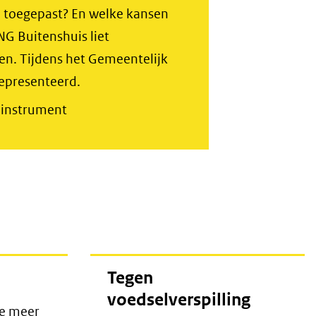
 toegepast? En welke kansen
websi
andere
NG Buitenshuis liet
website)
n. Tijdens het Gemeentelijk
epresenteerd.
s instrument
Tegen
voedselverspilling
je meer