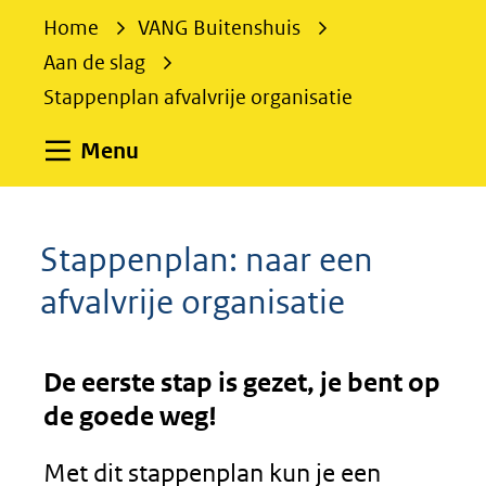
e
Home
VANG Buitenshuis
k
Aan de slag
e
Stappenplan afvalvrije organisatie
n
Uitklappen
Menu
Stappenplan: naar een
afvalvrije organisatie
De eerste stap is gezet, je bent op
de goede weg!
Met dit stappenplan kun je een