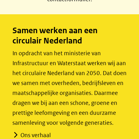
e
k
b
e
o
d
Samen werken aan een
o
I
circulair Nederland
k
n
(opent
(opent
In opdracht van het ministerie van
in
in
Infrastructuur en Waterstaat werken wij aan
nieuw
nieuw
het circulaire Nederland van 2050. Dat doen
venster)
venster)
we samen met overheden, bedrijfsleven en
(verwijst
(verwijst
maatschappelijke organisaties. Daarmee
naar
naar
dragen we bij aan een schone, groene en
een
een
prettige leefomgeving en een duurzame
andere
andere
samenleving voor volgende generaties.
website)
website)
Ons verhaal