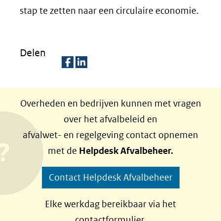
stap te zetten naar een circulaire economie.
Delen
D
D
e
e
Overheden en bedrijven kunnen met vragen
l
l
over het afvalbeleid en
e
e
afvalwet- en regelgeving contact opnemen
n
n
met de
Helpdesk Afvalbeheer.
o
o
p
p
Contact Helpdesk Afvalbeheer
F
L
a
i
Elke werkdag bereikbaar via het
c
n
contactformulier.