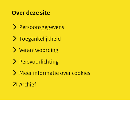
Over deze site
Persoonsgegevens
Toegankelijkheid
Verantwoording
Persvoorlichting
Meer informatie over cookies
(opent
Archief
in
nieuw
venster)
(verwijst