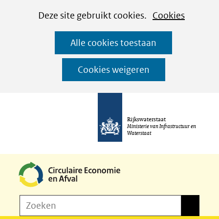
Cookies
Ga
Hier
Deze site gebruikt cookies.
Cookies
instellen
naar
kan
Alle cookies toestaan
de
het
inhoud
gebruik
Cookies weigeren
van
cookies
op
Rijkswaterstaat
deze
Ministerie van Infrastructuur en
Waterstaat
website
worden
toegestaan
of
Z
Zoeken
geweigerd.
Zoeken
o