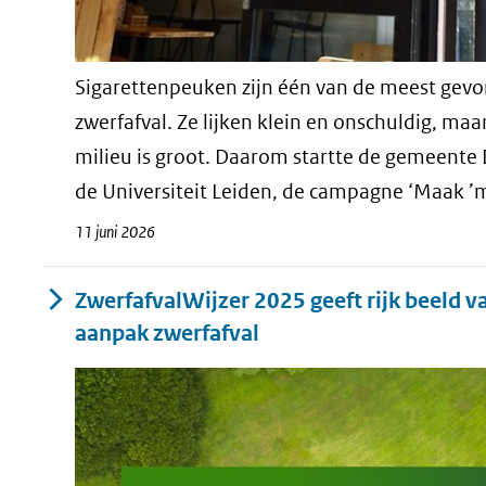
Sigarettenpeuken zijn één van de meest gev
zwerfafval. Ze lijken klein en onschuldig, maa
milieu is groot. Daarom startte de gemeent
de Universiteit Leiden, de campagne ‘Maak ’m 
11 juni 2026
ZwerfafvalWijzer 2025 geeft rijk beeld v
aanpak zwerfafval