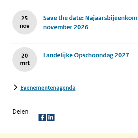
Save the date: Najaarsbijeenkom
25
nov
november 2026
Landelijke Opschoondag 2027
20
mrt
Evenementenagenda
Delen
D
D
e
e