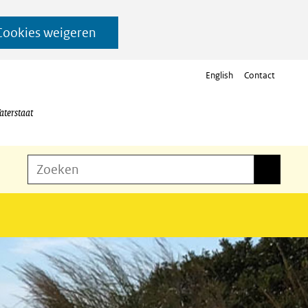
Cookies weigeren
English
Contact
aterstaat
Z
Zoeken
Zoeken
o
e
k
e
n