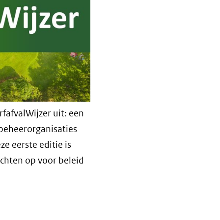
fafvalWijzer uit: een
beheerorganisaties
e eerste editie is
ichten op voor beleid