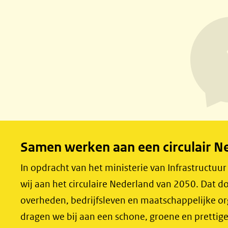
l
l
e
e
n
n
o
o
p
p
F
L
a
i
c
n
e
k
Samen werken aan een circulair N
b
e
o
d
In opdracht van het ministerie van Infrastructuu
o
I
wij aan het circulaire Nederland van 2050. Dat
k
n
overheden, bedrijfsleven en maatschappelijke o
(opent
(opent
dragen we bij aan een schone, groene en prettig
in
in