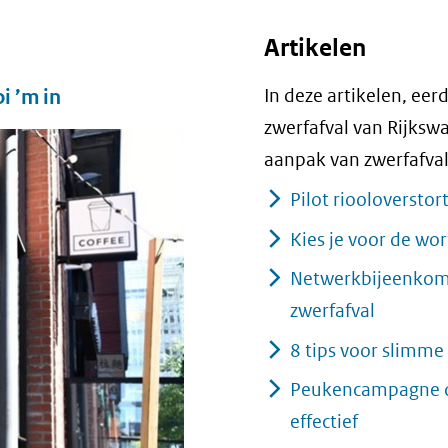
Artikelen
In deze artikelen, eer
i ’m in
zwerfafval van Rijkswa
aanpak van zwerfafval
Pilot riooloversto
Kies je voor de wor
Netwerkbijeenkoms
zwerfafval
8 tips voor slimme
Peukencampagne op
effectief