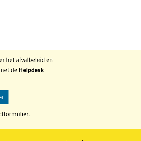
r het afvalbeleid en
 met de
Helpdesk
er
ctformulier.