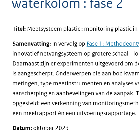
waterkolom : fase 2
geweigerd.
Titel:
Meetsysteem plastic : monitoring plastic in
Samenvatting:
In vervolg op
Fase 1: Methodeont
innovatief netvangsysteem op grotere schaal - l
Daarnaast zijn er experimenten uitgevoerd om de
is aangescherpt. Onderwerpen die aan bod kwame
metingen, type meetinstrumenten en analyses van
aanscherping en aanbevelingen van de aanpak. Ti
opgesteld: een verkenning van monitoringsmetho
een meetrapport én een uitvoeringsrapportage.
Datum:
oktober 2023