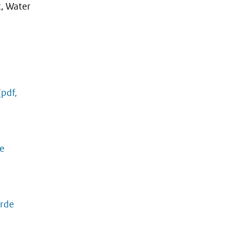
, Water
(pdf,
de
erde