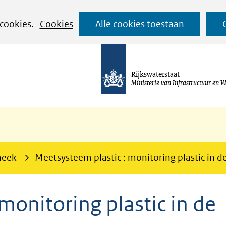
Ga
 cookies.
Cookies
Alle cookies toestaan
naar
de
inhoud
Rijkswaterstaat
Ministerie van Infrastructuur en W
heek
Meetsysteem plastic : monitoring plastic in d
monitoring plastic in de