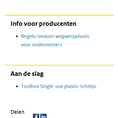
Info voor producenten
Regels rondom wegwerpplastic
(opent
voor ondernemers
in
nieuw
venster)
Aan de slag
(verwijst
Toolbox Single-use plastic richtlijn
naar
een
andere
Delen
website)