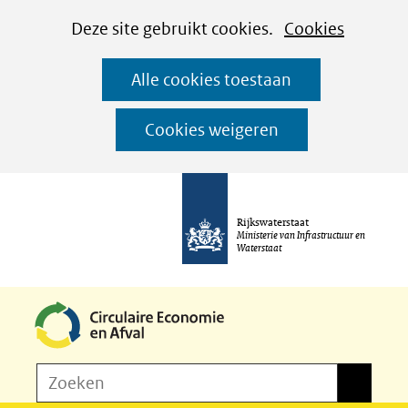
Cookies
Ga
Hier
Deze site gebruikt cookies.
Cookies
instellen
naar
kan
Alle cookies toestaan
de
het
inhoud
gebruik
Cookies weigeren
van
cookies
op
Rijkswaterstaat
deze
Ministerie van Infrastructuur en
Waterstaat
website
worden
toegestaan
of
Z
Zoeken
geweigerd.
Zoeken
o