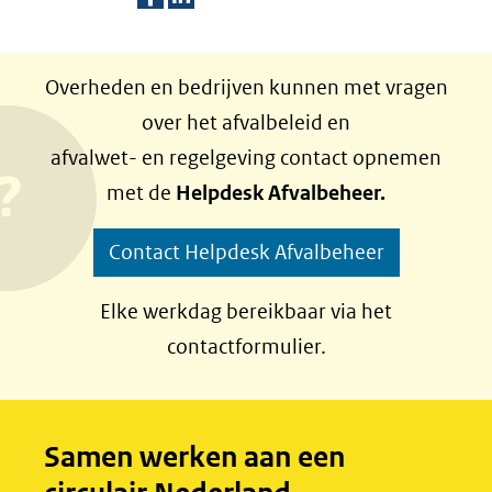
D
D
e
e
Overheden en bedrijven kunnen met vragen
l
l
over het afvalbeleid en
e
e
afvalwet- en regelgeving contact opnemen
n
n
met de
Helpdesk Afvalbeheer.
o
o
p
p
Contact Helpdesk Afvalbeheer
F
L
a
i
Elke werkdag bereikbaar via het
c
n
contactformulier.
e
k
b
e
o
d
Samen werken aan een
o
I