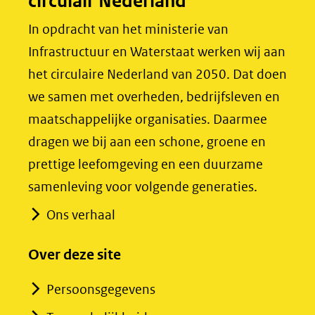
circulair Nederland
k
n
(opent
(opent
In opdracht van het ministerie van
in
in
Infrastructuur en Waterstaat werken wij aan
nieuw
nieuw
het circulaire Nederland van 2050. Dat doen
venster)
venster)
we samen met overheden, bedrijfsleven en
(verwijst
(verwijst
maatschappelijke organisaties. Daarmee
naar
naar
dragen we bij aan een schone, groene en
een
een
prettige leefomgeving en een duurzame
andere
andere
samenleving voor volgende generaties.
website)
website)
Ons verhaal
Over deze site
Persoonsgegevens