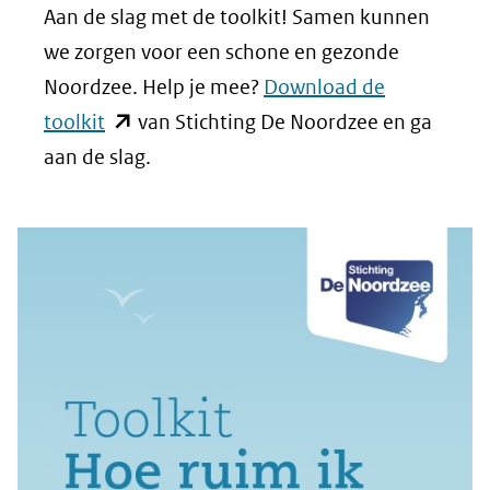
Aan de slag met de toolkit! Samen kunnen
we zorgen voor een schone en gezonde
Noordzee. Help je mee?
Download de
(opent
toolkit
van Stichting De Noordzee en ga
in
aan de slag.
nieuw
venster)
(verwijst
naar
een
andere
website)