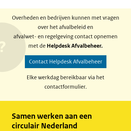
D
D
e
e
Overheden en bedrijven kunnen met vragen
l
l
over het afvalbeleid en
e
e
afvalwet- en regelgeving contact opnemen
n
n
met de
Helpdesk Afvalbeheer.
o
o
p
p
Contact Helpdesk Afvalbeheer
F
L
a
i
Elke werkdag bereikbaar via het
c
n
contactformulier.
e
k
b
e
o
d
Samen werken aan een
o
I
circulair Nederland
k
n