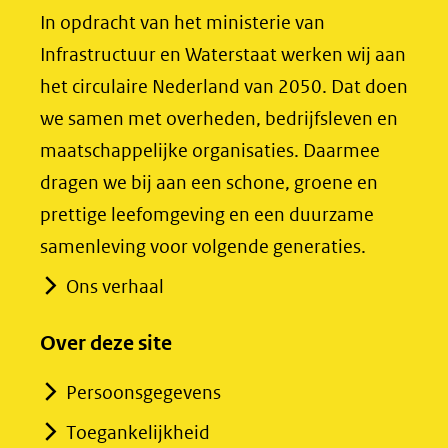
(opent
(opent
In opdracht van het ministerie van
in
in
Infrastructuur en Waterstaat werken wij aan
nieuw
nieuw
het circulaire Nederland van 2050. Dat doen
venster)
venster)
we samen met overheden, bedrijfsleven en
(verwijst
(verwijst
maatschappelijke organisaties. Daarmee
naar
naar
dragen we bij aan een schone, groene en
een
een
prettige leefomgeving en een duurzame
andere
andere
samenleving voor volgende generaties.
website)
website)
Ons verhaal
Over deze site
Persoonsgegevens
Toegankelijkheid