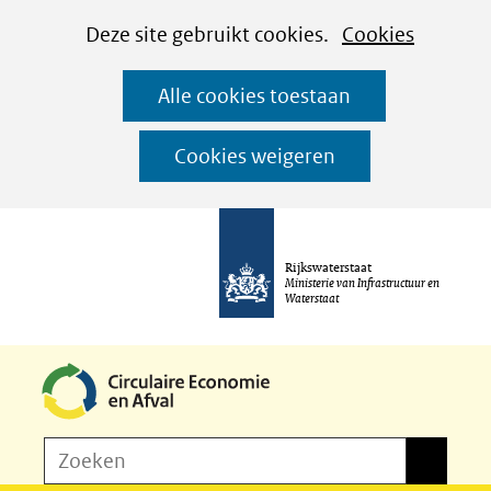
Cookies
Ga
Hier
Deze site gebruikt cookies.
Cookies
instellen
naar
kan
Alle cookies toestaan
de
het
inhoud
gebruik
Cookies weigeren
van
cookies
op
Rijkswaterstaat
deze
Ministerie van Infrastructuur en
Waterstaat
website
worden
toegestaan
of
Z
Zoeken
geweigerd.
Zoeken
o