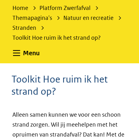
e
Home
Platform Zwerfafval
k
Themapagina's
Natuur en recreatie
e
Stranden
n
Toolkit Hoe ruim ik het strand op?
Uitklappen
Menu
Toolkit Hoe ruim ik het
strand op?
Alleen samen kunnen we voor een schoon
strand zorgen. Wil jij meehelpen met het
opruimen van strandafval? Dat kan! Met de