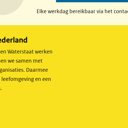
Elke werkdag bereikbaar via het conta
ederland
r en Waterstaat werken
 doen we samen met
rganisaties. Daarmee
e leefomgeving en een
.