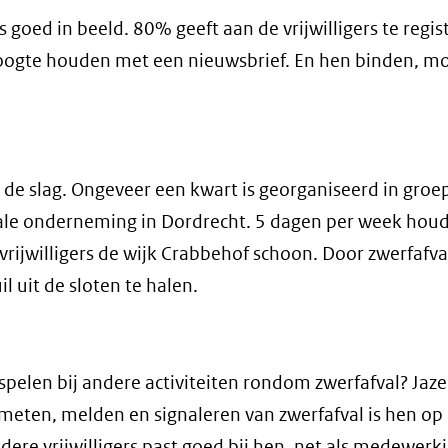
goed in beeld. 80% geeft aan de vrijwilligers te regis
oogte houden met een nieuwsbrief. En hen binden, m
 de slag. Ongeveer een kwart is georganiseerd in groe
ociale onderneming in Dordrecht. 5 dagen per week hou
ijwilligers de wijk Crabbehof schoon. Door zwerfafva
l uit de sloten te halen.
spelen bij andere activiteiten rondom zwerfafval? Jaze
ten, melden en signaleren van zwerfafval is hen op h
dere vrijwilligers past goed bij hen, net als medewerk