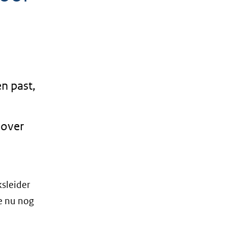
en past,
 over
ksleider
e nu nog