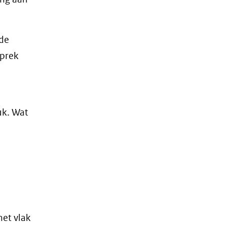
 de
sprek
uk. Wat
het vlak