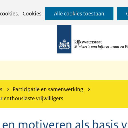
Ga
 cookies.
Cookies
Alle cookies toestaan
naar
de
inhoud
Rijkswaterstaat
Ministerie van Infrastructuur en W
s
Participatie en samenwerking
r enthousiaste vrijwilligers
n en motiveren als basis 