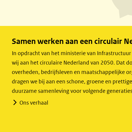
F
L
a
i
c
n
e
k
Samen werken aan een circulair N
b
e
o
d
In opdracht van het ministerie van Infrastructuu
o
I
wij aan het circulaire Nederland van 2050. Dat
k
n
overheden, bedrijfsleven en maatschappelijke o
(opent
(opent
dragen we bij aan een schone, groene en prettig
in
in
duurzame samenleving voor volgende generaties
nieuw
nieuw
Ons verhaal
venster)
venster)
(verwijst
(verwijst
naar
naar