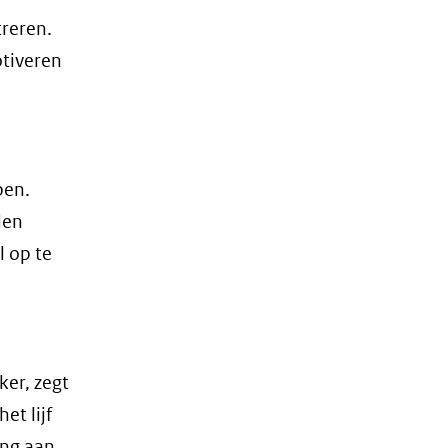
treren.
otiveren
pen.
den
l op te
ker, zegt
et lijf
ing aan