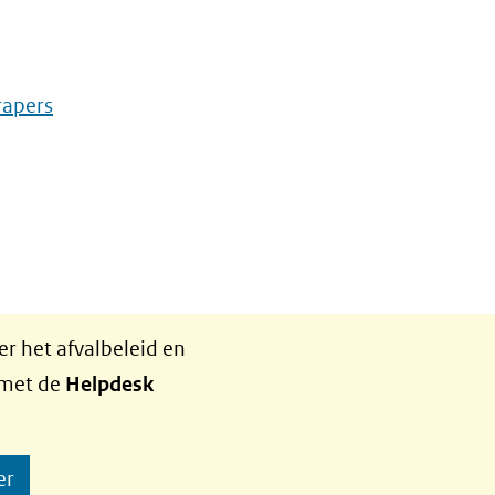
rapers
r het afvalbeleid en
 met de
Helpdesk
er