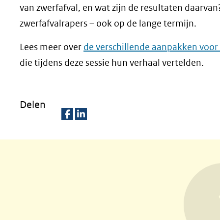
van zwerfafval, en wat zijn de resultaten daarvan
zwerfafvalrapers – ook op de lange termijn.
Lees meer over
de verschillende aanpakken voor 
die tijdens deze sessie hun verhaal vertelden.
Delen
D
D
e
e
l
l
e
e
n
n
o
o
p
p