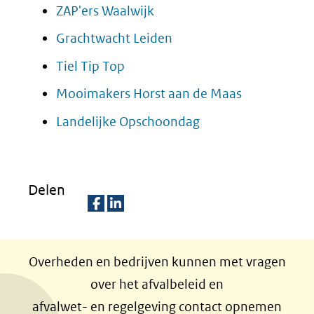
ZAP'ers Waalwijk
Grachtwacht Leiden
Tiel Tip Top
Mooimakers Horst aan de Maas
Landelijke Opschoondag
Delen
D
D
e
e
Overheden en bedrijven kunnen met vragen
l
l
over het afvalbeleid en
e
e
afvalwet- en regelgeving contact opnemen
n
n