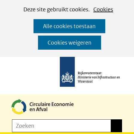
Cookies
Ga
Hier
Deze site gebruikt cookies.
Cookies
instellen
naar
kan
Alle cookies toestaan
de
het
inhoud
gebruik
Cookies weigeren
van
cookies
op
Rijkswaterstaat
deze
Ministerie van Infrastructuur en
Waterstaat
website
worden
toegestaan
of
Z
Zoeken
geweigerd.
Zoeken
o