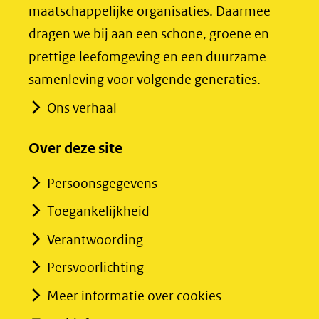
maatschappelijke organisaties. Daarmee
naar
naar
dragen we bij aan een schone, groene en
een
een
prettige leefomgeving en een duurzame
andere
andere
samenleving voor volgende generaties.
website)
website)
Ons verhaal
Over deze site
Persoonsgegevens
Toegankelijkheid
Verantwoording
Persvoorlichting
Meer informatie over cookies