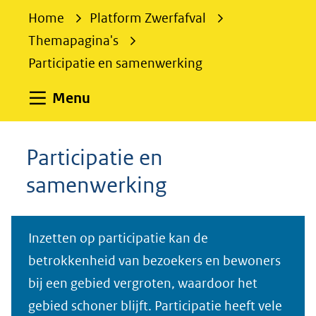
e
Home
Platform Zwerfafval
k
Themapagina's
e
Participatie en samenwerking
n
Uitklappen
Menu
Participatie en
samenwerking
Inzetten op participatie kan de
betrokkenheid van bezoekers en bewoners
bij een gebied vergroten, waardoor het
gebied schoner blijft. Participatie heeft vele