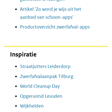
venster)
in
Artikel 'Zo word je wijs uit het
(verwijst
nieuw
aanbod van schoon-apps'
naar
venster)
Productoverzicht zwerfafval-apps
een
(verwijst
andere
naar
website)
een
Inspiratie
andere
website)
Straatjutters Leiderdorp
Zwerfafvalaanpak Tilburg
World Cleanup Day
Opgeruimd Leusden
Wijkhelden