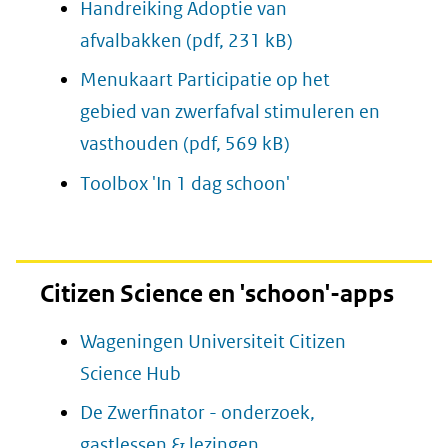
Handreiking Adoptie van
afvalbakken
(pdf, 231 kB)
Menukaart Participatie op het
gebied van zwerfafval stimuleren en
vasthouden
(pdf, 569 kB)
Toolbox 'In 1 dag schoon'
Citizen Science en 'schoon'-apps
Wageningen Universiteit Citizen
(opent
Science Hub
in
De Zwerfinator - onderzoek,
nieuw
(opent
gastlessen & lezingen