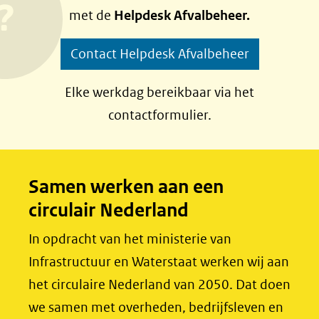
met de
Helpdesk Afvalbeheer.
o
o
p
p
Contact Helpdesk Afvalbeheer
F
L
a
i
Elke werkdag bereikbaar via het
c
n
contactformulier.
e
k
b
e
o
d
Samen werken aan een
o
I
circulair Nederland
k
n
(opent
(opent
In opdracht van het ministerie van
in
in
Infrastructuur en Waterstaat werken wij aan
nieuw
nieuw
het circulaire Nederland van 2050. Dat doen
venster)
venster)
we samen met overheden, bedrijfsleven en
(verwijst
(verwijst