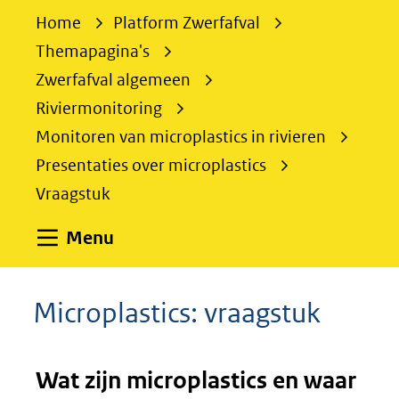
e
Home
Platform Zwerfafval
k
Themapagina's
e
Zwerfafval algemeen
n
Riviermonitoring
Monitoren van microplastics in rivieren
Presentaties over microplastics
Vraagstuk
Uitklappen
Menu
Microplastics: vraagstuk
Wat zijn microplastics en waar