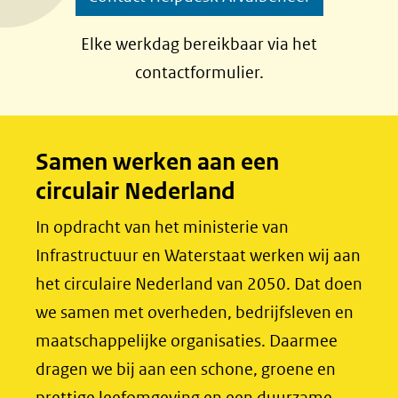
F
L
a
i
Elke werkdag bereikbaar via het
c
n
contactformulier.
e
k
b
e
o
d
Samen werken aan een
o
I
circulair Nederland
k
n
(opent
(opent
In opdracht van het ministerie van
in
in
Infrastructuur en Waterstaat werken wij aan
nieuw
nieuw
het circulaire Nederland van 2050. Dat doen
venster)
venster)
we samen met overheden, bedrijfsleven en
(verwijst
(verwijst
maatschappelijke organisaties. Daarmee
naar
naar
dragen we bij aan een schone, groene en
een
een
prettige leefomgeving en een duurzame