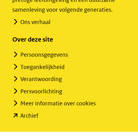
andere
andere
samenleving voor volgende generaties.
website)
website)
Ons verhaal
Over deze site
Persoonsgegevens
Toegankelijkheid
Verantwoording
Persvoorlichting
Meer informatie over cookies
(opent
Archief
in
nieuw