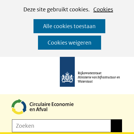
Cookies
Ga
Hier
Deze site gebruikt cookies.
Cookies
instellen
naar
kan
Alle cookies toestaan
de
het
inhoud
gebruik
Cookies weigeren
van
cookies
op
Rijkswaterstaat
deze
Ministerie van Infrastructuur en
Waterstaat
website
worden
toegestaan
of
Z
Zoeken
geweigerd.
Zoeken
o