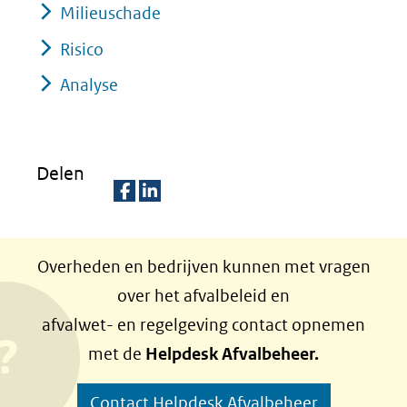
Milieuschade
Risico
Analyse
Delen
D
D
e
e
Overheden en bedrijven kunnen met vragen
l
l
over het afvalbeleid en
e
e
afvalwet- en regelgeving contact opnemen
n
n
met de
Helpdesk Afvalbeheer.
o
o
p
p
Contact Helpdesk Afvalbeheer