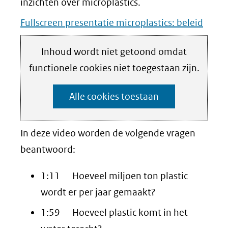
nieuw
inzichten over microplastics.
venster)
Fullscreen presentatie microplastics: beleid
(verwijst
naar
Hier
Inhoud wordt niet getoond omdat
Cookies
een
kan
functionele cookies niet toegestaan zijn.
instellen
andere
het
Alle cookies toestaan
website)
gebruik
van
cookies
In deze video worden de volgende vragen
op
beantwoord:
deze
1:11 Hoeveel miljoen ton plastic
website
wordt er per jaar gemaakt?
worden
1:59 Hoeveel plastic komt in het
toegestaan