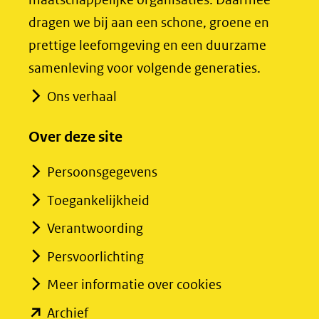
naar
naar
dragen we bij aan een schone, groene en
een
een
prettige leefomgeving en een duurzame
andere
andere
samenleving voor volgende generaties.
website)
website)
Ons verhaal
Over deze site
Persoonsgegevens
Toegankelijkheid
Verantwoording
Persvoorlichting
Meer informatie over cookies
(opent
Archief