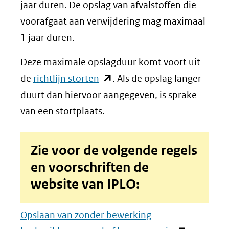
jaar duren. De opslag van afvalstoffen die
voorafgaat aan verwijdering mag maximaal
1 jaar duren.
Deze maximale opslagduur komt voort uit
(opent
de
richtlijn storten
. Als de opslag langer
in
duurt dan hiervoor aangegeven, is sprake
nieuw
van een stortplaats.
venster)
(verwijst
Zie voor de volgende regels
naar
en voorschriften de
een
website van IPLO:
andere
website)
Opslaan van zonder bewerking