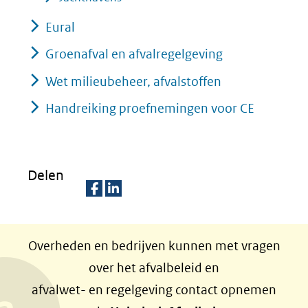
Eural
Groenafval en afvalregelgeving
Wet milieubeheer, afvalstoffen
Handreiking proefnemingen voor CE
Delen
D
D
e
e
Overheden en bedrijven kunnen met vragen
l
l
over het afvalbeleid en
e
e
afvalwet- en regelgeving contact opnemen
n
n