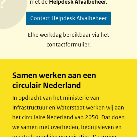
met de
Helpdesk Afvalbeheer.
o
o
p
p
Contact Helpdesk Afvalbeheer
F
L
a
i
Elke werkdag bereikbaar via het
c
n
contactformulier.
e
k
b
e
o
d
Samen werken aan een
o
I
circulair Nederland
k
n
(opent
(opent
In opdracht van het ministerie van
in
in
Infrastructuur en Waterstaat werken wij aan
nieuw
nieuw
het circulaire Nederland van 2050. Dat doen
venster)
venster)
we samen met overheden, bedrijfsleven en
(verwijst
(verwijst
maatschappelijke organisaties. Daarmee