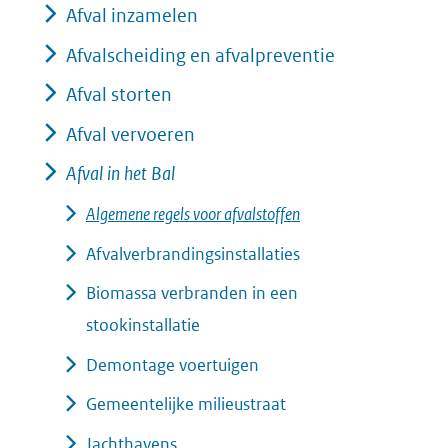
een
Afval inzamelen
naar
andere
Afvalscheiding en afvalpreventie
een
website)
andere
Afval storten
website)
Afval vervoeren
Afval in het Bal
Algemene regels voor afvalstoffen
Afvalverbrandingsinstallaties
Biomassa verbranden in een
stookinstallatie
Demontage voertuigen
Gemeentelijke milieustraat
Jachthavens