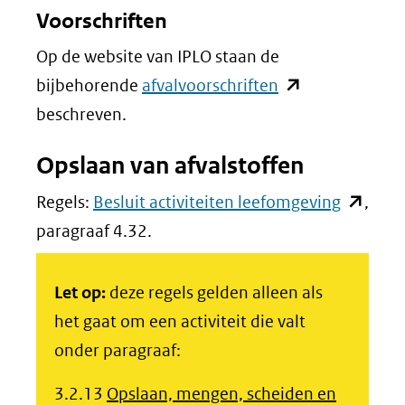
Voorschriften
Op de website van IPLO staan de
(opent
bijbehorende
afvalvoorschriften
in
beschreven
.
nieuw
Opslaan van afvalstoffen
venster)
(verwijst
(opent
Regels:
Besluit activiteiten leefomgeving
,
naar
in
paragraaf 4.32.
een
nieuw
andere
venster)
Let op:
deze regels gelden alleen als
website)
(verwijst
het gaat om een activiteit die valt
naar
onder paragraaf:
een
3.2.13
Opslaan, mengen, scheiden en
andere