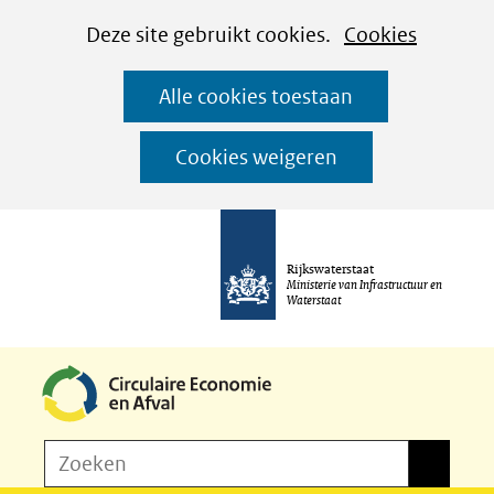
Cookies
Ga
Hier
Deze site gebruikt cookies.
Cookies
instellen
naar
kan
Alle cookies toestaan
de
het
inhoud
gebruik
Cookies weigeren
van
cookies
op
Rijkswaterstaat
deze
Ministerie van Infrastructuur en
Waterstaat
website
worden
toegestaan
of
Z
Zoeken
geweigerd.
Zoeken
o