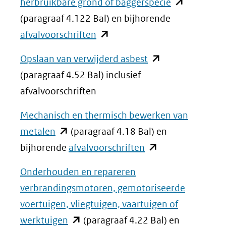
(opent
herbruikbare grond of baggerspecie
in
(paragraaf 4.122 Bal) en bijhorende
(opent
nieuw
afvalvoorschriften
in
venster)
(opent
Opslaan van verwijderd asbest
nieuw
(verwijst
in
(paragraaf 4.52 Bal) inclusief
venster)
naar
nieuw
afvalvoorschriften
(verwijst
een
venster)
naar
andere
Mechanisch en thermisch bewerken van
(verwijst
(opent
een
website)
metalen
(paragraaf 4.18 Bal) en
naar
in
andere
(opent
bijhorende
afvalvoorschriften
een
nieuw
website)
in
andere
Onderhouden en repareren
venster)
nieuw
website)
verbrandingsmotoren, gemotoriseerde
(verwijst
venster)
voertuigen, vliegtuigen, vaartuigen of
naar
(verwijst
(opent
werktuigen
(paragraaf 4.22 Bal) en