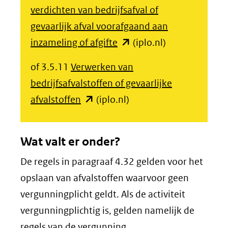
verdichten van bedrijfsafval of
website)
gevaarlijk afval voorafgaand aan
(opent
inzameling of afgifte
(iplo.nl)
in
of 3.5.11
Verwerken van
nieuw
bedrijfsafvalstoffen of gevaarlijke
venster)
(opent
afvalstoffen
(iplo.nl)
(verwijst
in
naar
nieuw
een
Wat valt er onder?
venster)
andere
De regels in paragraaf 4.32 gelden voor het
(verwijst
website)
opslaan van afvalstoffen waarvoor geen
naar
vergunningplicht geldt. Als de activiteit
een
vergunningplichtig is, gelden namelijk de
andere
regels van de vergunning.