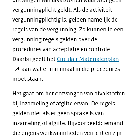
andere
vergunningplicht geldt. Als de activiteit
website)
vergunningplichtig is, gelden namelijk de
regels van de vergunning. Zo kunnen in een
vergunning regels gelden over de
procedures van acceptatie en controle.
(opent
Daarbij geeft het
Circulair Materialenplan
in
aan wat er minimaal in die procedures
nieuw
moet staan.
venster
Het gaat om het ontvangen van afvalstoffen
(verwij
bij inzameling of afgifte ervan. De regels
naar
gelden niet als er geen sprake is van
een
inzameling of afgifte. Bijvoorbeeld: iemand
andere
die ergens werkzaamheden verricht en zijn
website