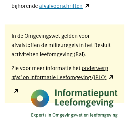
een
naar
in
(opent
bijhorende
afvalvoorschriften
andere
een
nieuw
in
website)
andere
venster)
nieuw
website)
(verwijst
venster)
In de Omgevingswet gelden voor
naar
(verwijst
afvalstoffen de milieuregels in het Besluit
een
naar
activiteiten leefomgeving (Bal).
andere
een
Zie voor meer informatie het
onderwerp
website)
andere
(opent
afval
op Informatie Leefomgeving (IPLO)
website)
in
(opent
nieuw
in
venster)
nieuw
(verwijst
venster)
naar
(verwijst