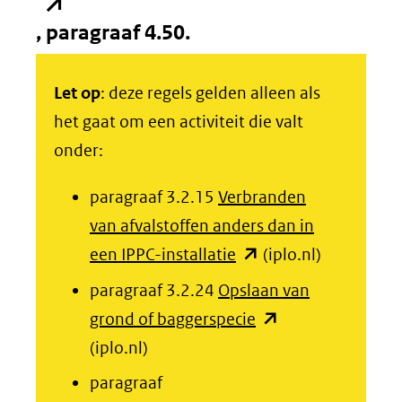
in
nieu
, paragraaf 4.50.
venst
(verw
Let op
: deze regels gelden alleen als
naar
het gaat om een activiteit die valt
een
onder:
ande
websi
paragraaf 3.2.15
Verbranden
van afvalstoffen anders dan in
(opent
een IPPC-installatie
(iplo.nl)
in
paragraaf 3.2.24
Opslaan van
nieuw
(opent
grond of baggerspecie
venster)
in
(iplo.nl)
(verwijst
nieuw
paragraaf
naar