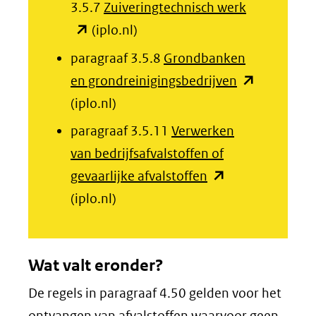
venster)
(opent
3.5.7
Zuiveringtechnisch werk
een
(verwijst
in
(iplo.nl)
andere
naar
nieuw
paragraaf 3.5.8
Grondbanken
website)
een
venster)
(opent
en grondreinigingsbedrijven
andere
(verwijst
in
(iplo.nl)
website)
naar
nieuw
paragraaf 3.5.11
Verwerken
een
venster)
van bedrijfsafvalstoffen of
andere
(verwijst
(opent
gevaarlijke afvalstoffen
website)
naar
in
(iplo.nl)
een
nieuw
andere
venster)
website)
Wat valt eronder?
(verwijst
naar
De regels in paragraaf 4.50 gelden voor het
een
ontvangen van afvalstoffen waarvoor geen