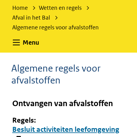
e
Home
Wetten en regels
k
Afval in het Bal
e
Algemene regels voor afvalstoffen
n
Uitklappen
Menu
Algemene regels voor
afvalstoffen
Ontvangen van afvalstoffen
Regels:
(ope
Besluit activiteiten leefomgeving