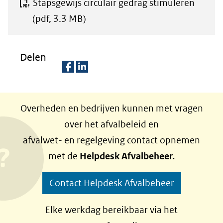
Stapsgewijs circulair gedrag stimuleren
(pdf, 3.3 MB)
Delen
D
D
e
e
Overheden en bedrijven kunnen met vragen
l
l
over het afvalbeleid en
e
e
afvalwet- en regelgeving contact opnemen
n
n
met de
Helpdesk Afvalbeheer.
o
o
p
p
Contact Helpdesk Afvalbeheer
F
L
a
i
Elke werkdag bereikbaar via het
c
n