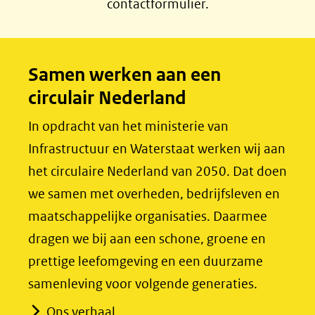
contactformulier.
e
k
b
e
o
d
Samen werken aan een
o
I
circulair Nederland
k
n
(opent
(opent
In opdracht van het ministerie van
in
in
Infrastructuur en Waterstaat werken wij aan
nieuw
nieuw
het circulaire Nederland van 2050. Dat doen
venster)
venster)
we samen met overheden, bedrijfsleven en
(verwijst
(verwijst
maatschappelijke organisaties. Daarmee
naar
naar
dragen we bij aan een schone, groene en
een
een
prettige leefomgeving en een duurzame
andere
andere
samenleving voor volgende generaties.
website)
website)
Ons verhaal