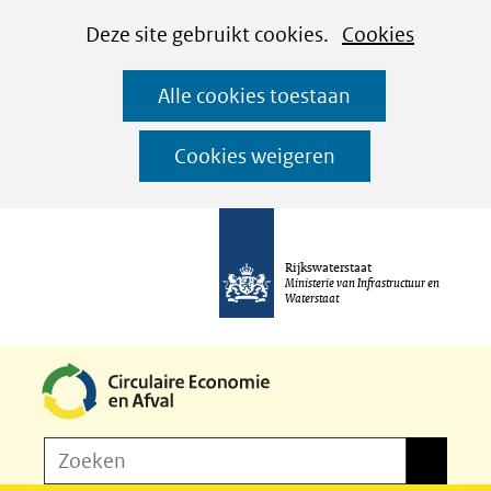
Cookies
Ga
Hier
Deze site gebruikt cookies.
Cookies
instellen
naar
kan
Alle cookies toestaan
de
het
inhoud
gebruik
Cookies weigeren
van
cookies
op
Rijkswaterstaat
deze
Ministerie van Infrastructuur en
Waterstaat
website
worden
toegestaan
of
Z
Zoeken
geweigerd.
Zoeken
o