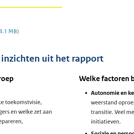
 4.1 MB)
 inzichten uit het rapport
groep
Welke factoren 
Autonomie en keu
ke toekomstvisie,
weerstand oproep
gers en welke zet aan
transitie. Veel m
repareren,
initiatieven.
Sociale en perso