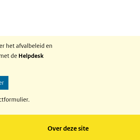
r het afvalbeleid en
 met de
Helpdesk
er
ctformulier.
Over deze site