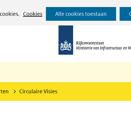
Ga
 cookies.
Cookies
Alle cookies toestaan
naar
de
inhoud
Rijkswaterstaat
Ministerie van Infrastructuur en W
rten
Circulaire Visies