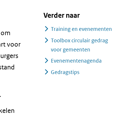
Verder naar
Training en evenementen
n om
Toolbox circulair gedrag
art voor
voor gemeenten
burgers
Evenementenagenda
stand
Gedragstips
.
kelen