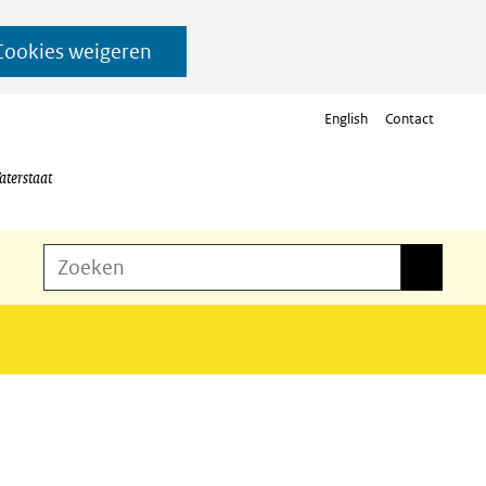
Cookies weigeren
English
Contact
aterstaat
Z
Zoeken
Zoeken
o
e
k
e
n