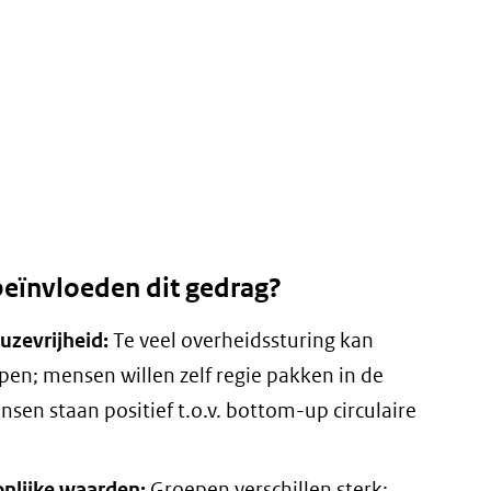
beïnvloeden dit gedrag?
zevrijheid:
Te veel overheidssturing kan
en; mensen willen zelf regie pakken in de
ensen staan positief t.o.v. bottom-up circulaire
onlijke waarden:
Groepen verschillen sterk;