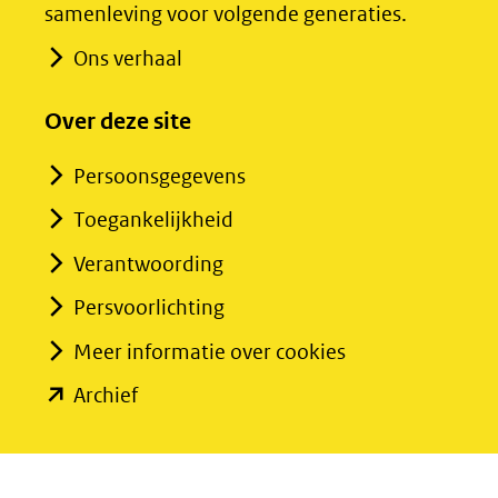
samenleving voor volgende generaties.
website)
website)
Ons verhaal
Over deze site
Persoonsgegevens
Toegankelijkheid
Verantwoording
Persvoorlichting
Meer informatie over cookies
(opent
Archief
in
nieuw