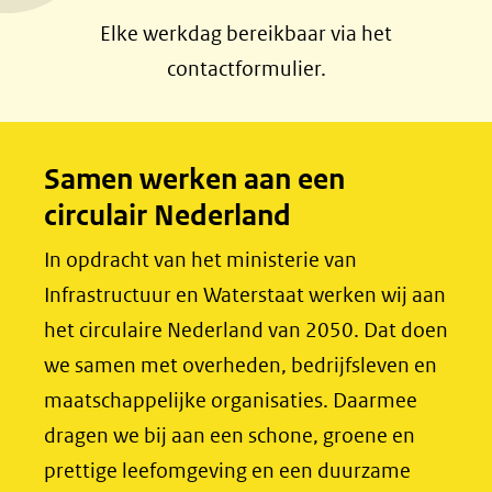
a
i
Elke werkdag bereikbaar via het
c
n
contactformulier.
e
k
b
e
o
d
Samen werken aan een
o
I
circulair Nederland
k
n
(opent
(opent
In opdracht van het ministerie van
in
in
Infrastructuur en Waterstaat werken wij aan
nieuw
nieuw
het circulaire Nederland van 2050. Dat doen
venster)
venster)
we samen met overheden, bedrijfsleven en
(verwijst
(verwijst
maatschappelijke organisaties. Daarmee
naar
naar
dragen we bij aan een schone, groene en
een
een
prettige leefomgeving en een duurzame
andere
andere