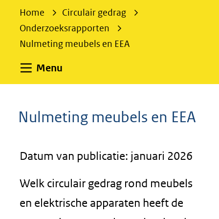
e
Home
Circulair gedrag
k
Onderzoeksrapporten
e
Nulmeting meubels en EEA
n
Uitklappen
Menu
Nulmeting meubels en EEA
Datum van publicatie: januari 2026
Welk circulair gedrag rond meubels
en elektrische apparaten heeft de