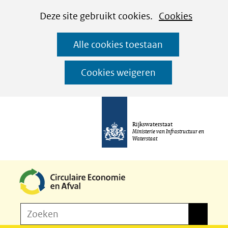
Cookies
Ga
Hier
Deze site gebruikt cookies.
Cookies
instellen
naar
kan
Alle cookies toestaan
de
het
inhoud
gebruik
Cookies weigeren
van
cookies
op
Rijkswaterstaat
deze
Ministerie van Infrastructuur en
Waterstaat
website
worden
toegestaan
of
Z
Zoeken
geweigerd.
Zoeken
o