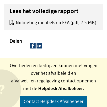
Lees het volledige rapport
Nulmeting meubels en EEA
(pdf, 2.5 MB)
Delen
D
D
e
e
Overheden en bedrijven kunnen met vragen
l
l
over het afvalbeleid en
e
e
afvalwet- en regelgeving contact opnemen
n
n
met de
Helpdesk Afvalbeheer.
o
o
p
p
Contact Helpdesk Afvalbeheer
F
L