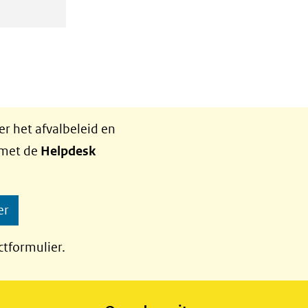
r het afvalbeleid en
 met de
Helpdesk
er
ctformulier.