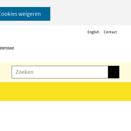
Cookies weigeren
English
Contact
aterstaat
Z
Zoeken
Zoeken
o
e
k
e
n