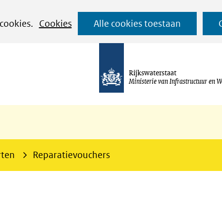
Ga
 cookies.
Cookies
Alle cookies toestaan
naar
de
inhoud
Rijkswaterstaat
Ministerie van Infrastructuur en W
rten
Reparatievouchers