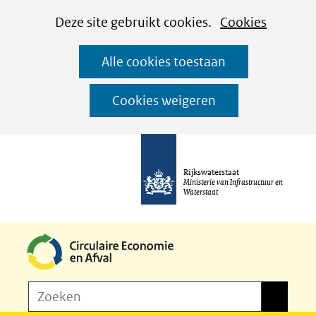
Cookies
Ga
Hier
Deze site gebruikt cookies.
Cookies
instellen
naar
kan
Alle cookies toestaan
de
het
inhoud
gebruik
Cookies weigeren
van
cookies
op
Rijkswaterstaat
deze
Ministerie van Infrastructuur en
Waterstaat
website
worden
toegestaan
of
Z
Zoeken
geweigerd.
Zoeken
o