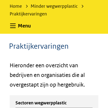
e
Home
Minder wegwerpplastic
k
Praktijkervaringen
e
n
Uitklappen
Menu
Praktijkervaringen
Hieronder een overzicht van
bedrijven en organisaties die al
overgestapt zijn op hergebruik.
Zoeken
Zoeken
Sectoren wegwerpplastic