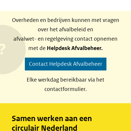
R
D
D
S
e
e
Overheden en bedrijven kunnen met vragen
S
l
l
over het afvalbeleid en
e
e
afvalwet- en regelgeving contact opnemen
n
n
met de
Helpdesk Afvalbeheer.
o
o
p
p
Contact Helpdesk Afvalbeheer
F
L
a
i
Elke werkdag bereikbaar via het
c
n
contactformulier.
e
k
b
e
o
d
Samen werken aan een
o
I
circulair Nederland
k
n