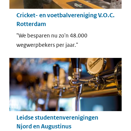
Cricket- en voetbalvereniging V.O.C.
Rotterdam
"We besparen nu zo'n 48.000
wegwerpbekers per jaar."
Leidse studentenverenigingen
Njord en Augustinus