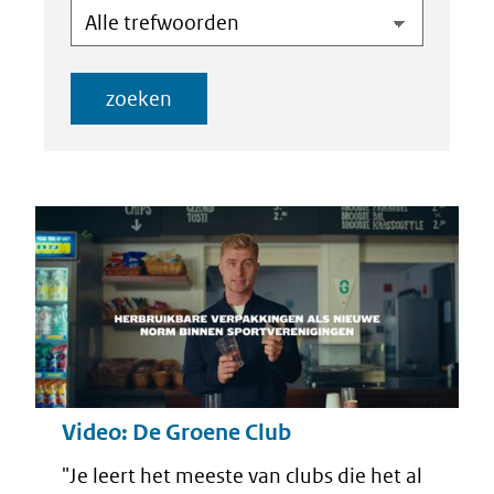
in
binnen
de
de
index
index
zoeken
Resultaten
Video: De Groene Club
"Je leert het meeste van clubs die het al