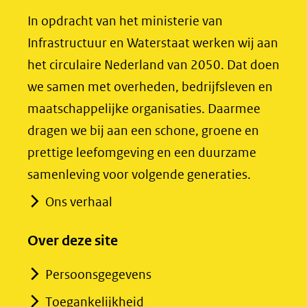
(opent
(opent
In opdracht van het ministerie van
in
in
Infrastructuur en Waterstaat werken wij aan
nieuw
nieuw
het circulaire Nederland van 2050. Dat doen
venster)
venster)
we samen met overheden, bedrijfsleven en
(verwijst
(verwijst
maatschappelijke organisaties. Daarmee
naar
naar
dragen we bij aan een schone, groene en
een
een
prettige leefomgeving en een duurzame
andere
andere
samenleving voor volgende generaties.
website)
website)
Ons verhaal
Over deze site
Persoonsgegevens
Toegankelijkheid