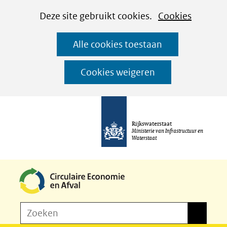
Cookies
Ga
Hier
Deze site gebruikt cookies.
Cookies
instellen
naar
kan
Alle cookies toestaan
de
het
inhoud
gebruik
Cookies weigeren
van
cookies
op
Rijkswaterstaat
deze
Ministerie van Infrastructuur en
Waterstaat
website
worden
toegestaan
of
Z
Zoeken
geweigerd.
Zoeken
o