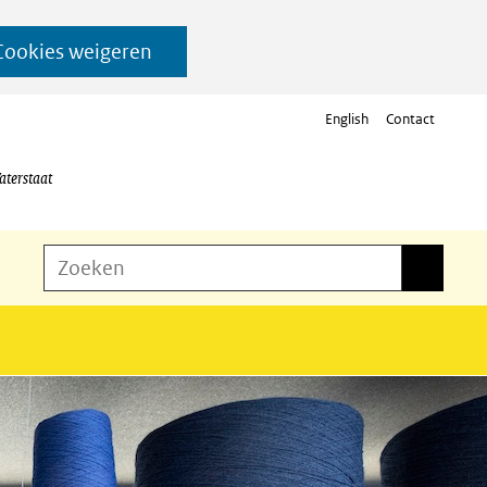
Cookies weigeren
English
Contact
aterstaat
Z
Zoeken
Zoeken
o
e
k
e
n