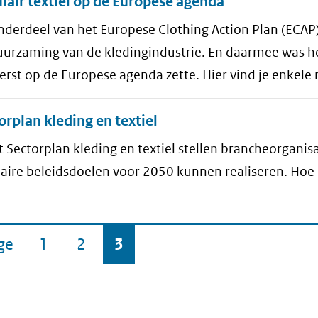
ulair textiel op de Europese agenda
nderdeel van het Europese Clothing Action Plan (ECAP
uurzaming van de kledingindustrie. En daarmee was he
erst op de Europese agenda zette. Hier vind je enkele 
orplan kleding en textiel
t Sectorplan kleding en textiel stellen brancheorgani
ulaire beleidsdoelen voor 2050 kunnen realiseren. H
pagina
ge
1
2
3