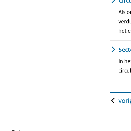
Circ
Als o
verd
het e
Sect
In he
circ
vori