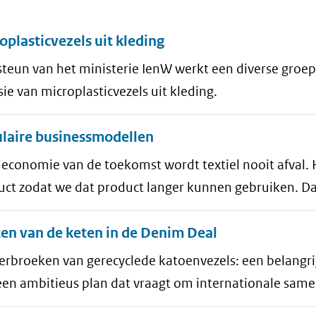
aten
oplasticvezels uit kleding
steun van het ministerie IenW werkt een diverse groe
ie van microplasticvezels uit kleding.
ulaire businessmodellen
e economie van de toekomst wordt textiel nooit afval.
uct zodat we dat product langer kunnen gebruiken. Da
ten van de keten in de Denim Deal
kerbroeken van gerecyclede katoenvezels: een belangr
een ambitieus plan dat vraagt om internationale sam