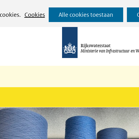
Ga
 cookies.
Cookies
Alle cookies toestaan
naar
de
inhoud
Rijkswaterstaat
Ministerie van Infrastructuur en W