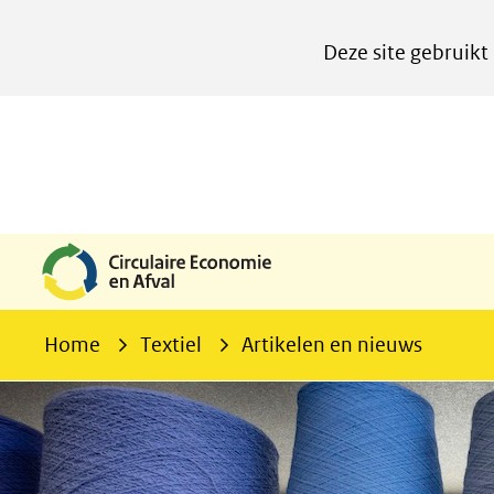
Cookies
Deze site gebruikt
instellen
Hier
kan
het
gebruik
van
cookies
op
deze
Home
Textiel
Artikelen en nieuws
website
worden
toegestaan
of