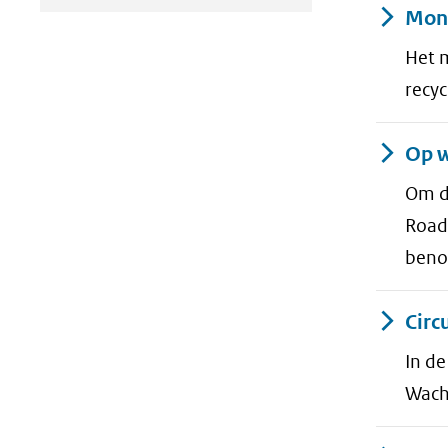
Moni
Het m
recyc
Op w
Om de
Roadm
beno
Circ
In de
Wach