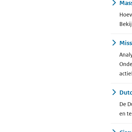
Mas
Hoeve
Bekij
Miss
Analy
Onder
actie
Dutc
De Du
en te