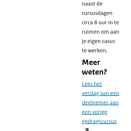
naast de
cursusdagen
circa 8 uur in te
ruimen om aan
je eigen casus
te werken.
Meer
weten?
Lees het
verslag van een
deelnemer aan
een vorige
gedragscursus
(open
.
in