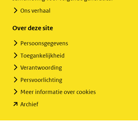
website)
website)
Ons verhaal
Over deze site
Persoonsgegevens
Toegankelijkheid
Verantwoording
Persvoorlichting
Meer informatie over cookies
(opent
Archief
in
nieuw
venster)