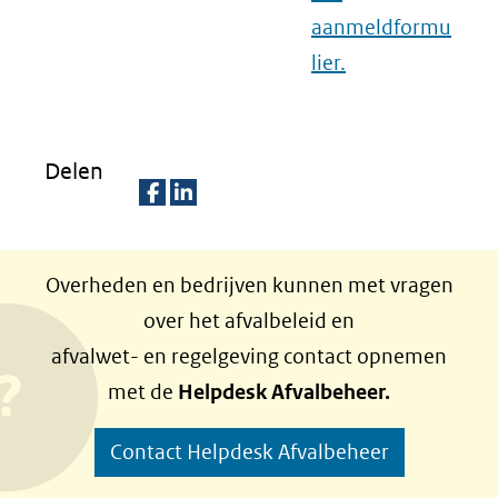
aanmeldformu
lier.
Delen
D
D
e
e
Overheden en bedrijven kunnen met vragen
l
l
over het afvalbeleid en
e
e
afvalwet- en regelgeving contact opnemen
n
n
met de
Helpdesk Afvalbeheer.
o
o
p
p
Contact Helpdesk Afvalbeheer
F
L