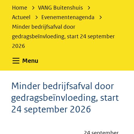
e
Home
VANG Buitenshuis
k
Actueel
Evenementenagenda
e
Minder bedrijfsafval door
n
gedragsbeïnvloeding, start 24 september
2026
Uitklappen
Menu
Minder bedrijfsafval door
gedragsbeïnvloeding, start
24 september 2026
24 september