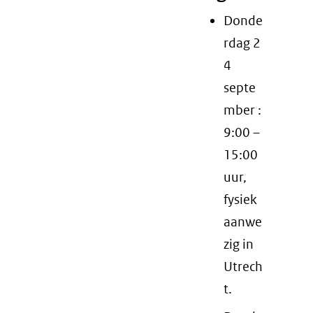
website)
Donde
rdag 2
4
septe
mber :
9:00 –
15:00
uur,
fysiek
aanwe
zig in
Utrech
t.