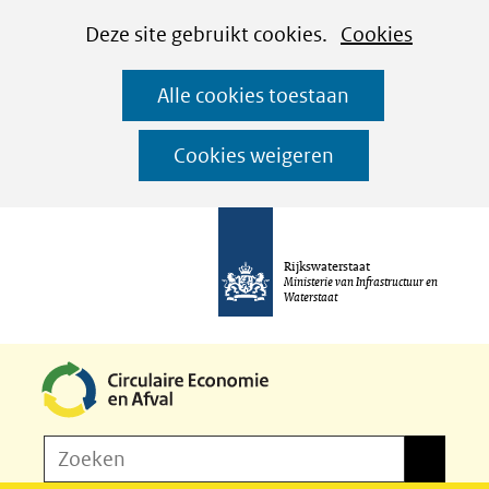
Cookies
Ga
Hier
Deze site gebruikt cookies.
Cookies
instellen
naar
kan
Alle cookies toestaan
de
het
inhoud
gebruik
Cookies weigeren
van
cookies
op
Rijkswaterstaat
deze
Ministerie van Infrastructuur en
Waterstaat
website
worden
toegestaan
of
Z
Zoeken
geweigerd.
Zoeken
o