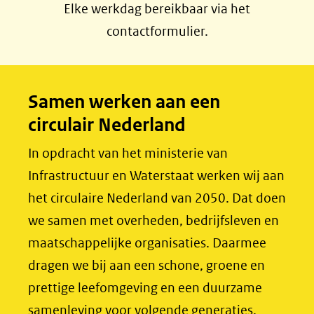
a
i
Elke werkdag bereikbaar via het
c
n
contactformulier.
e
k
b
e
o
d
Samen werken aan een
o
I
circulair Nederland
k
n
(opent
(opent
In opdracht van het ministerie van
in
in
Infrastructuur en Waterstaat werken wij aan
nieuw
nieuw
het circulaire Nederland van 2050. Dat doen
venster)
venster)
we samen met overheden, bedrijfsleven en
(verwijst
(verwijst
maatschappelijke organisaties. Daarmee
naar
naar
dragen we bij aan een schone, groene en
een
een
prettige leefomgeving en een duurzame
andere
andere
samenleving voor volgende generaties.