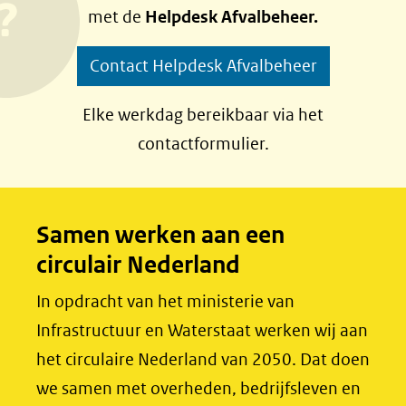
met de
Helpdesk Afvalbeheer.
o
o
p
p
Contact Helpdesk Afvalbeheer
F
L
a
i
Elke werkdag bereikbaar via het
c
n
contactformulier.
e
k
b
e
o
d
Samen werken aan een
o
I
circulair Nederland
k
n
(opent
(opent
In opdracht van het ministerie van
in
in
Infrastructuur en Waterstaat werken wij aan
nieuw
nieuw
het circulaire Nederland van 2050. Dat doen
venster)
venster)
we samen met overheden, bedrijfsleven en
(verwijst
(verwijst