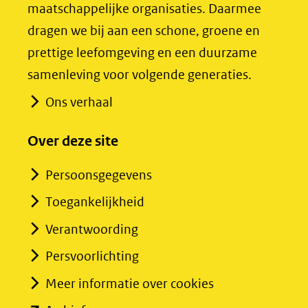
maatschappelijke organisaties. Daarmee
naar
naar
dragen we bij aan een schone, groene en
een
een
prettige leefomgeving en een duurzame
andere
andere
samenleving voor volgende generaties.
website)
website)
Ons verhaal
Over deze site
Persoonsgegevens
Toegankelijkheid
Verantwoording
Persvoorlichting
Meer informatie over cookies