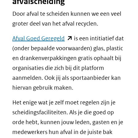
afvalscheiding
naar
een
Door afval te scheiden kunnen we een veel
andere
groter deel van het afval recyclen.
website)
(opent
Afval Goed Geregeld
is een intitiatief dat
in
(onder bepaalde voorwaarden) glas, plastic
nieuw
en drankenverpakkingen gratis ophaalt bij
venster)
organisaties die zich bij dit platform
(verwijst
aanmelden. Ook jij als sportaanbieder kan
naar
hiervan gebruik maken.
een
Het enige wat je zelf moet regelen zijn je
andere
scheidingsfaciliteiten. Als je die goed op
website)
orde hebt, kunnen jouw leden, gasten en je
medewerkers hun afval in de juiste bak