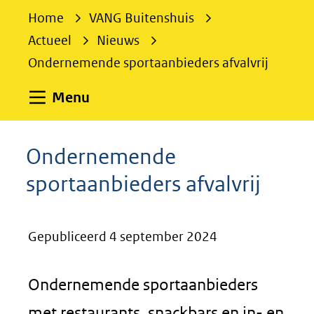
e
Home
VANG Buitenshuis
k
Actueel
Nieuws
e
Ondernemende sportaanbieders afvalvrij
n
Uitklappen
Menu
Ondernemende
sportaanbieders afvalvrij
Gepubliceerd 4 september 2024
Ondernemende sportaanbieders
met restaurants, snackbars en in- en