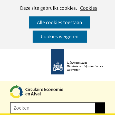
Cookies
Ga
Hier
Deze site gebruikt cookies.
Cookies
instellen
naar
kan
Alle cookies toestaan
de
het
inhoud
gebruik
Cookies weigeren
van
cookies
op
Rijkswaterstaat
deze
Ministerie van Infrastructuur en
Waterstaat
website
worden
toegestaan
of
Z
Zoeken
geweigerd.
Zoeken
o