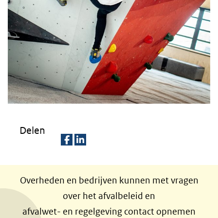
Delen
D
D
e
e
Overheden en bedrijven kunnen met vragen
l
l
over het afvalbeleid en
e
e
afvalwet- en regelgeving contact opnemen
n
n