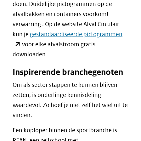
doen. Duidelijke pictogrammen op de
afvalbakken en containers voorkomt
verwarring . Op de website Afval Circulair
(opent
kun je
gestandaardiseerde pictogrammen
in
voor elke afvalstroom gratis
nieuw
downloaden.
venster
Inspirerende branchegenoten
(verwij
naar
Om als sector stappen te kunnen blijven
een
zetten, is onderlinge kennisdeling
andere
waardevol. Zo hoef je niet zelf het wiel uit te
websit
vinden.
Een koploper binnen de sportbranche is
PEAN, een zeilschool met