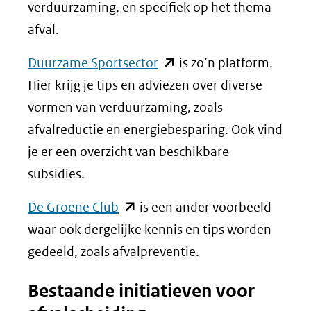
verduurzaming, en specifiek op het thema
afval.
(opent
Duurzame Sportsector
is zo’n platform.
in
Hier krijg je tips en adviezen over diverse
nieuw
vormen van verduurzaming, zoals
venster)
afvalreductie en energiebesparing. Ook vind
(verwijst
je er een overzicht van beschikbare
naar
subsidies.
een
(opent
De Groene Club
is een ander voorbeeld
andere
in
waar ook dergelijke kennis en tips worden
website)
nieuw
gedeeld, zoals afvalpreventie.
venster)
Bestaande initiatieven voor
(verwijst