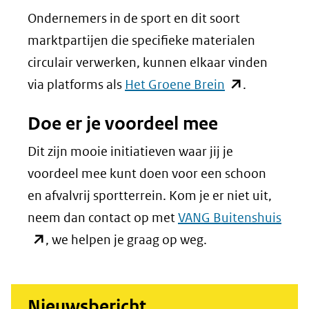
Ondernemers in de sport en dit soort
marktpartijen die specifieke materialen
circulair verwerken, kunnen elkaar vinden
(opent
via platforms als
Het Groene Brein
.
in
Doe er je voordeel mee
nieuw
venster)
Dit zijn mooie initiatieven waar jij je
(verwijst
voordeel mee kunt doen voor een schoon
naar
en afvalvrij sportterrein. Kom je er niet uit,
een
(ope
neem dan contact op met
VANG Buitenshuis
andere
in
, we helpen je graag op weg.
website)
nieu
vens
Nieuwsbericht
(verw