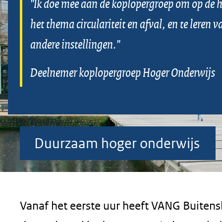
"Ik doe mee aan de koplopergroep om op de h
geweigerd.
het thema circulariteit en afval, en te leren 
andere instellingen."
Deelnemer koplopergroep Hoger Onderwijs
Duurzaam hoger onderwijs
Duurzaam
hoger
Vanaf het eerste uur heeft VANG Buitens