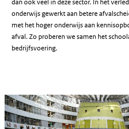
dan ook veel in deze sector. In het verl
onderwijs
onderwijs gewerkt aan betere afvalsche
met het hoger onderwijs aan kennisopbo
afval. Zo proberen we samen het schoola
bedrijfsvoering.