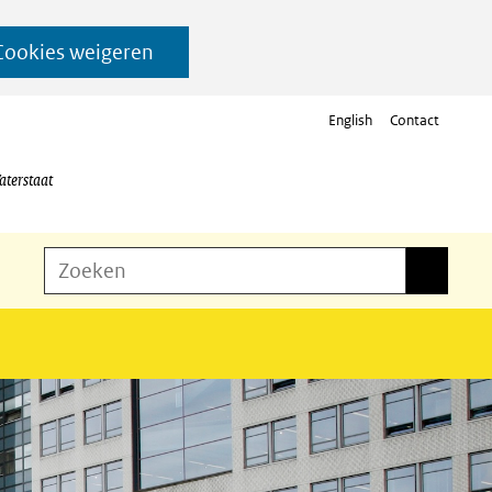
Cookies weigeren
English
Contact
aterstaat
Z
Zoeken
Zoeken
o
e
k
e
n