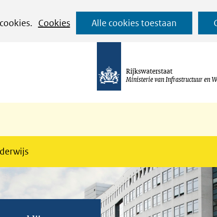
Ga
 cookies.
Cookies
Alle cookies toestaan
naar
de
inhoud
Rijkswaterstaat
Ministerie van Infrastructuur en W
derwijs