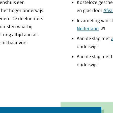
tenshuis een
Kosteloze gesche
 het hoger onderwijs.
en glas door
Afva
benen. De deelnemers
Inzameling van st
komsten waarbij
(opent
Nederland
.
 nog altijd aan als
in
Aan de slag met
chikbaar voor
nieuw
onderwijs.
venste
Aan de slag met 
(verwij
onderwijs.
naar
een
ander
websit