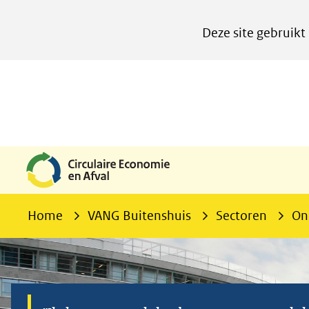
Cookies
Deze site gebruikt
instellen
Hier
kan
het
gebruik
van
cookies
op
deze
Home
VANG Buitenshuis
Sectoren
On
website
worden
toegestaan
of