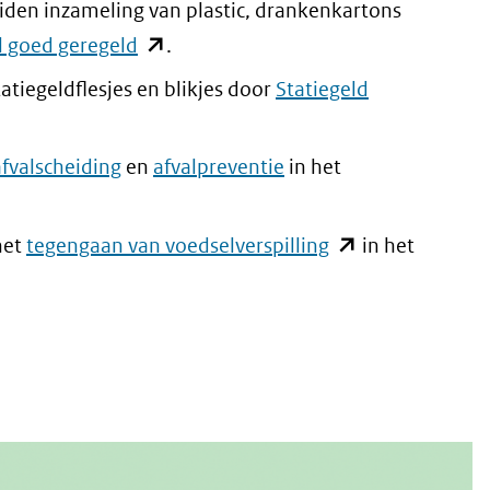
iden inzameling van plastic, drankenkartons
(opent
l goed geregeld
.
in
atiegeldflesjes en blikjes door
Statiegeld
nieuw
venster)
afvalscheiding
en
afvalpreventie
in het
(verwijst
naar
r)
(opent
het
tegengaan van voedselverspilling
in het
een
st
in
andere
nieuw
website)
venster)
e
(verwijst
e)
naar
een
andere