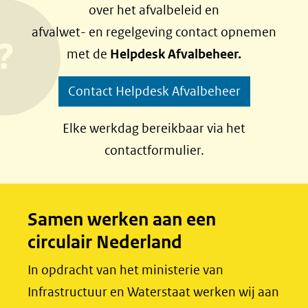
over het afvalbeleid en
e
e
afvalwet- en regelgeving contact opnemen
n
n
met de
Helpdesk Afvalbeheer.
o
o
p
p
Contact Helpdesk Afvalbeheer
F
L
a
i
Elke werkdag bereikbaar via het
c
n
contactformulier.
e
k
b
e
o
d
Samen werken aan een
o
I
circulair Nederland
k
n
(opent
(opent
In opdracht van het ministerie van
in
in
Infrastructuur en Waterstaat werken wij aan
nieuw
nieuw