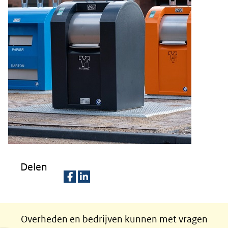
Delen
D
D
e
e
Overheden en bedrijven kunnen met vragen
l
l