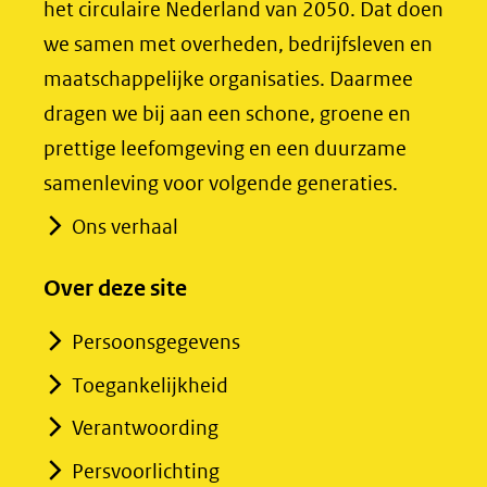
het circulaire Nederland van 2050. Dat doen
venster)
venster)
we samen met overheden, bedrijfsleven en
(verwijst
(verwijst
maatschappelijke organisaties. Daarmee
naar
naar
dragen we bij aan een schone, groene en
een
een
prettige leefomgeving en een duurzame
andere
andere
samenleving voor volgende generaties.
website)
website)
Ons verhaal
Over deze site
Persoonsgegevens
Toegankelijkheid
Verantwoording
Persvoorlichting