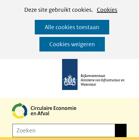
Cookies
Ga
Hier
Deze site gebruikt cookies.
Cookies
instellen
naar
kan
Alle cookies toestaan
de
het
inhoud
gebruik
Cookies weigeren
van
cookies
op
Rijkswaterstaat
deze
Ministerie van Infrastructuur en
Waterstaat
website
worden
toegestaan
of
Z
Zoeken
geweigerd.
Zoeken
o