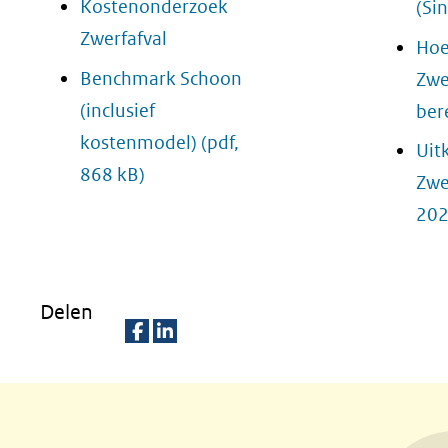
Kostenonderzoek
(Sin
Zwerfafval
Hoe
Benchmark Schoon
Zwe
(inclusief
ber
kostenmodel)
(pdf,
Uit
868 kB)
Zwe
202
Delen
D
D
e
e
l
l