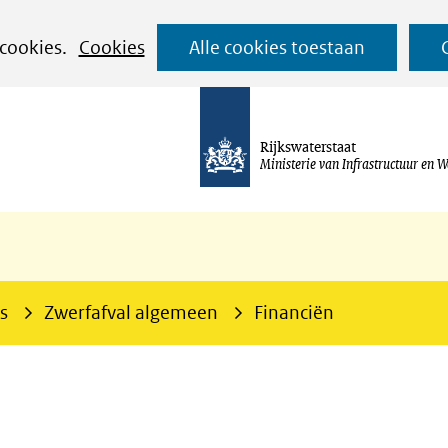
Ga
 cookies.
Cookies
Alle cookies toestaan
naar
de
inhoud
Rijkswaterstaat
Ministerie van Infrastructuur en W
s
Zwerfafval algemeen
Financiën