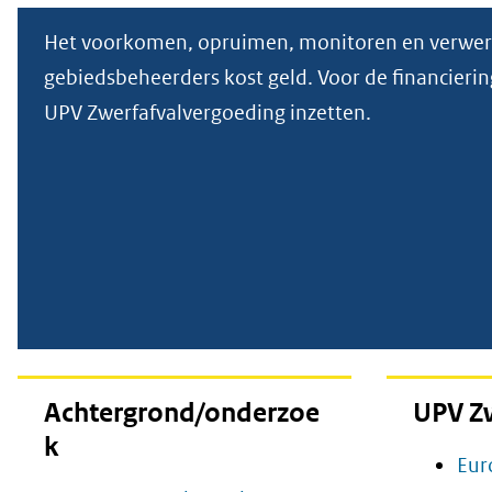
geweigerd.
Het voorkomen, opruimen, monitoren en verwer
gebiedsbeheerders kost geld. Voor de financier
UPV Zwerfafvalvergoeding inzetten.
Achtergrond/onderzoe
UPV Z
k
Eur