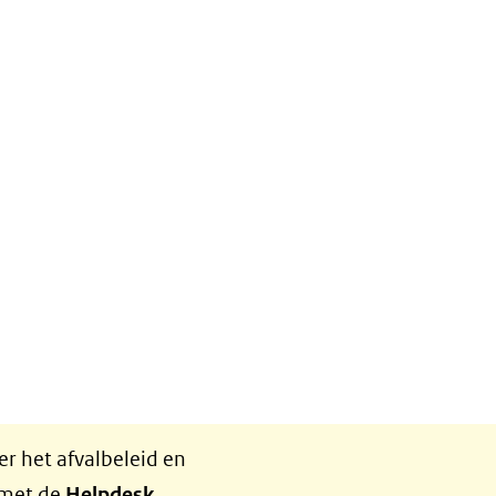
r het afvalbeleid en
 met de
Helpdesk