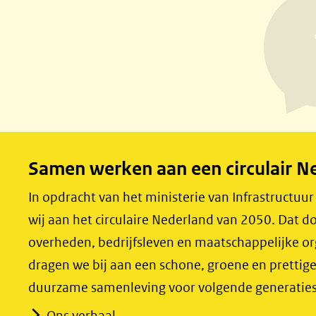
e
e
n
n
o
o
p
p
F
L
a
i
c
n
e
k
Samen werken aan een circulair N
b
e
o
d
In opdracht van het ministerie van Infrastructuu
o
I
wij aan het circulaire Nederland van 2050. Dat
k
n
overheden, bedrijfsleven en maatschappelijke o
(opent
(opent
dragen we bij aan een schone, groene en prettig
in
in
duurzame samenleving voor volgende generaties
nieuw
nieuw
Ons verhaal