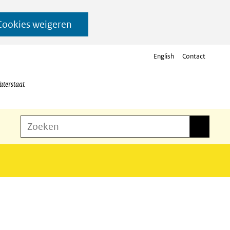
Cookies weigeren
English
Contact
aterstaat
Z
Zoeken
Zoeken
o
e
k
e
n