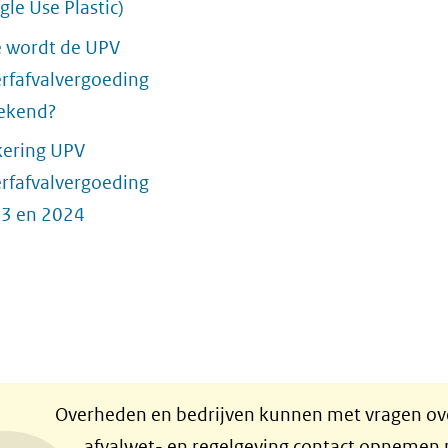
gle Use Plastic)
 wordt de UPV
rfafvalvergoeding
ekend?
kering UPV
rfafvalvergoeding
3 en 2024
Overheden en bedrijven kunnen met vragen ove
afvalwet- en regelgeving contact opnemen