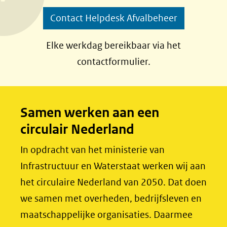
p
p
Contact Helpdesk Afvalbeheer
F
L
a
i
Elke werkdag bereikbaar via het
c
n
contactformulier.
e
k
b
e
o
d
Samen werken aan een
o
I
circulair Nederland
k
n
(opent
(opent
In opdracht van het ministerie van
in
in
Infrastructuur en Waterstaat werken wij aan
nieuw
nieuw
het circulaire Nederland van 2050. Dat doen
venster)
venster)
we samen met overheden, bedrijfsleven en
(verwijst
(verwijst
maatschappelijke organisaties. Daarmee
naar
naar