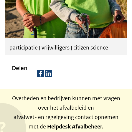
participatie | vrijwilligers | citizen science
Delen
D
D
e
e
Overheden en bedrijven kunnen met vragen
l
l
over het afvalbeleid en
e
e
afvalwet- en regelgeving contact opnemen
n
n
met de
Helpdesk Afvalbeheer.
o
o