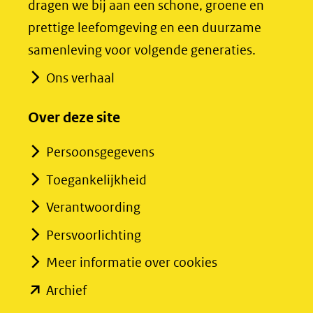
dragen we bij aan een schone, groene en
een
een
prettige leefomgeving en een duurzame
andere
andere
samenleving voor volgende generaties.
website)
website)
Ons verhaal
Over deze site
Persoonsgegevens
Toegankelijkheid
Verantwoording
Persvoorlichting
Meer informatie over cookies
(opent
Archief
in