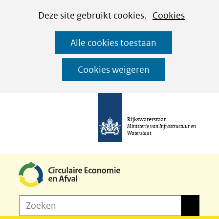
Cookies
Ga
Hier
Deze site gebruikt cookies.
Cookies
instellen
naar
kan
Alle cookies toestaan
de
het
inhoud
gebruik
Cookies weigeren
van
cookies
op
Rijkswaterstaat
deze
Ministerie van Infrastructuur en
Waterstaat
website
worden
toegestaan
of
Z
Zoeken
geweigerd.
Zoeken
o