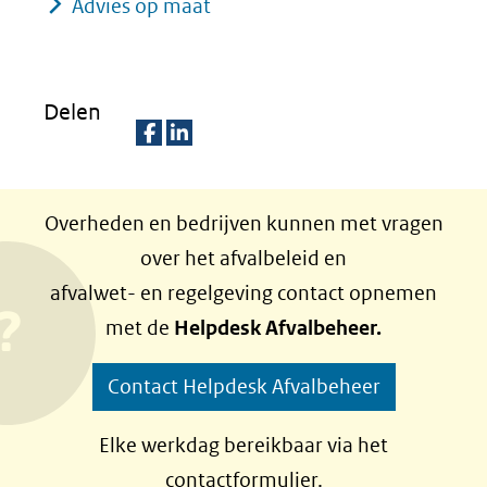
Advies op maat
Delen
D
D
e
e
Overheden en bedrijven kunnen met vragen
l
l
over het afvalbeleid en
e
e
afvalwet- en regelgeving contact opnemen
n
n
met de
Helpdesk Afvalbeheer.
o
o
p
p
Contact Helpdesk Afvalbeheer
F
L
a
i
Elke werkdag bereikbaar via het
c
n
contactformulier.