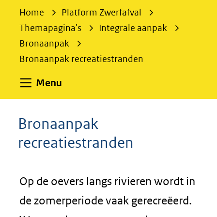
e
Home
Platform Zwerfafval
k
Themapagina's
Integrale aanpak
e
Bronaanpak
n
Bronaanpak recreatiestranden
Uitklappen
Menu
Bronaanpak
recreatiestranden
Op de oevers langs rivieren wordt in
de zomerperiode vaak gerecreëerd.