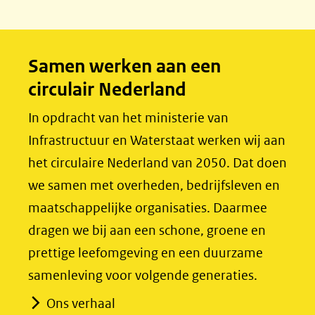
e
k
b
e
o
d
Samen werken aan een
o
I
circulair Nederland
k
n
(opent
(opent
In opdracht van het ministerie van
in
in
Infrastructuur en Waterstaat werken wij aan
nieuw
nieuw
het circulaire Nederland van 2050. Dat doen
venster)
venster)
we samen met overheden, bedrijfsleven en
(verwijst
(verwijst
maatschappelijke organisaties. Daarmee
naar
naar
dragen we bij aan een schone, groene en
een
een
prettige leefomgeving en een duurzame
andere
andere
samenleving voor volgende generaties.
website)
website)
Ons verhaal