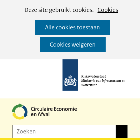
Cookies
Ga
Hier
Deze site gebruikt cookies.
Cookies
instellen
naar
kan
Alle cookies toestaan
de
het
inhoud
gebruik
Cookies weigeren
van
cookies
op
Rijkswaterstaat
deze
Ministerie van Infrastructuur en
Waterstaat
website
worden
toegestaan
of
Z
Zoeken
geweigerd.
Zoeken
o