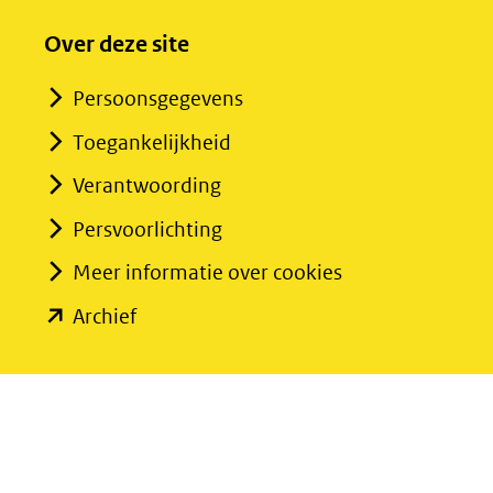
Over deze site
Persoonsgegevens
Toegankelijkheid
Verantwoording
Persvoorlichting
Meer informatie over cookies
(opent
Archief
in
nieuw
venster)
(verwijst
naar