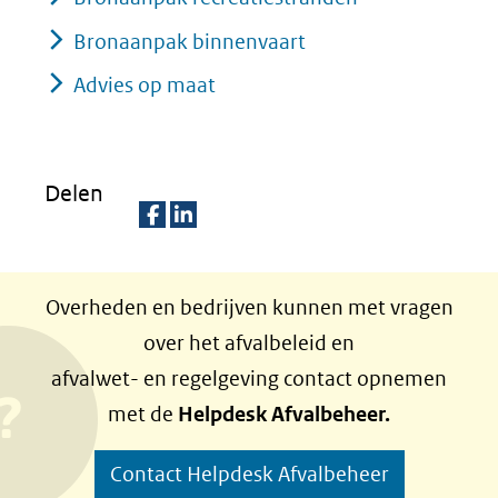
Bronaanpak binnenvaart
Advies op maat
Delen
D
D
e
e
Overheden en bedrijven kunnen met vragen
l
l
over het afvalbeleid en
e
e
afvalwet- en regelgeving contact opnemen
n
n
met de
Helpdesk Afvalbeheer.
o
o
p
p
Contact Helpdesk Afvalbeheer
F
L