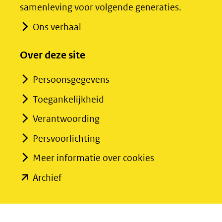
samenleving voor volgende generaties.
website)
website)
Ons verhaal
Over deze site
Persoonsgegevens
Toegankelijkheid
Verantwoording
Persvoorlichting
Meer informatie over cookies
(opent
Archief
in
nieuw