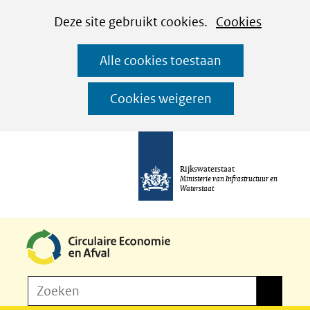
Cookies
Ga
Hier
Deze site gebruikt cookies.
Cookies
instellen
naar
kan
Alle cookies toestaan
de
het
inhoud
gebruik
Cookies weigeren
van
cookies
op
Rijkswaterstaat
deze
Ministerie van Infrastructuur en
Waterstaat
website
worden
toegestaan
of
Z
Zoeken
geweigerd.
Zoeken
o