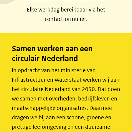
a
i
Elke werkdag bereikbaar via het
c
n
contactformulier.
e
k
b
e
o
d
Samen werken aan een
o
I
circulair Nederland
k
n
(opent
(opent
In opdracht van het ministerie van
in
in
Infrastructuur en Waterstaat werken wij aan
nieuw
nieuw
het circulaire Nederland van 2050. Dat doen
venster)
venster)
we samen met overheden, bedrijfsleven en
(verwijst
(verwijst
maatschappelijke organisaties. Daarmee
naar
naar
dragen we bij aan een schone, groene en
een
een
prettige leefomgeving en een duurzame
andere
andere