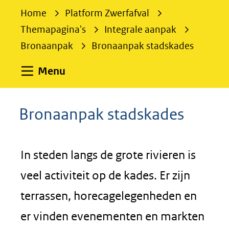
e
Home
Platform Zwerfafval
k
Themapagina's
Integrale aanpak
e
Bronaanpak
Bronaanpak stadskades
n
Uitklappen
Menu
Bronaanpak stadskades
In steden langs de grote rivieren is
veel activiteit op de kades. Er zijn
terrassen, horecagelegenheden en
er vinden evenementen en markten