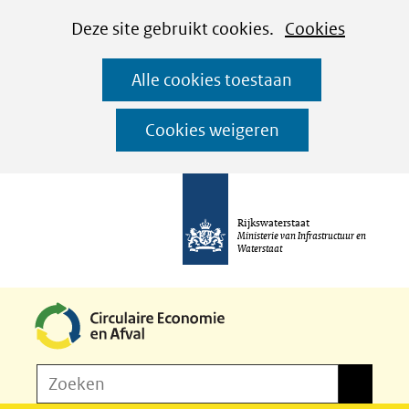
Cookies
Ga
Hier
Deze site gebruikt cookies.
Cookies
instellen
naar
kan
Alle cookies toestaan
de
het
inhoud
gebruik
Cookies weigeren
van
cookies
op
Rijkswaterstaat
deze
Ministerie van Infrastructuur en
Waterstaat
website
worden
toegestaan
of
Z
Zoeken
geweigerd.
Zoeken
o