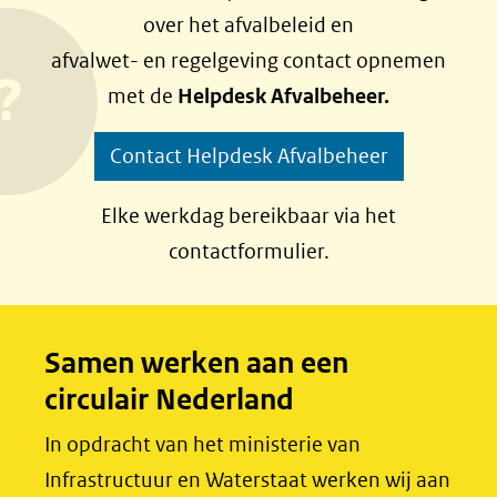
l
l
over het afvalbeleid en
e
e
afvalwet- en regelgeving contact opnemen
n
n
met de
Helpdesk Afvalbeheer.
o
o
p
p
Contact Helpdesk Afvalbeheer
F
L
a
i
Elke werkdag bereikbaar via het
c
n
contactformulier.
e
k
b
e
o
d
Samen werken aan een
o
I
circulair Nederland
k
n
(opent
(opent
In opdracht van het ministerie van
in
in
Infrastructuur en Waterstaat werken wij aan