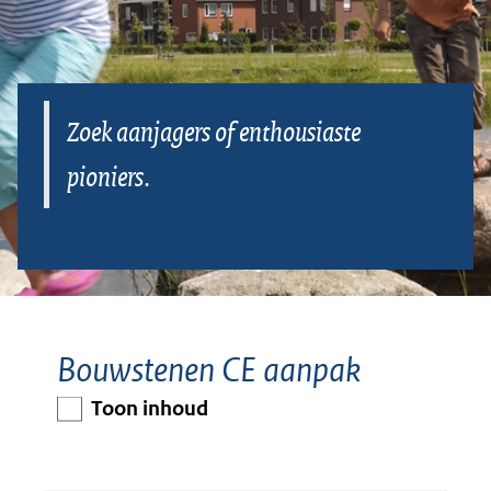
eigen
organisatie
vinden
Zoek aanjagers of enthousiaste
pioniers.
Bouwstenen CE aanpak
Toon inhoud