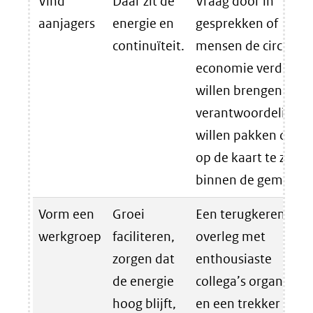
Vind
Daar zit de
Vraag door in
aanjagers
energie en
gesprekken of
continuïteit.
mensen de circulair
economie verder
willen brengen en
verantwoordelijkhe
willen pakken om C
op de kaart te zette
binnen de gemeent
Vorm een
Groei
Een terugkerend
werkgroep
faciliteren,
overleg met
zorgen dat
enthousiaste
de energie
collega’s organisere
hoog blijft,
en een trekker