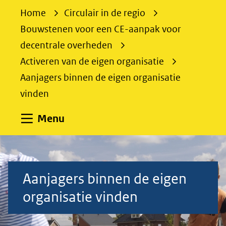
e
Home
Circulair in de regio
k
Bouwstenen voor een CE-aanpak voor
e
decentrale overheden
n
Activeren van de eigen organisatie
Aanjagers binnen de eigen organisatie
vinden
Uitklappen
Menu
Aanjagers
binnen
Aanjagers binnen de eigen
organisatie vinden
de