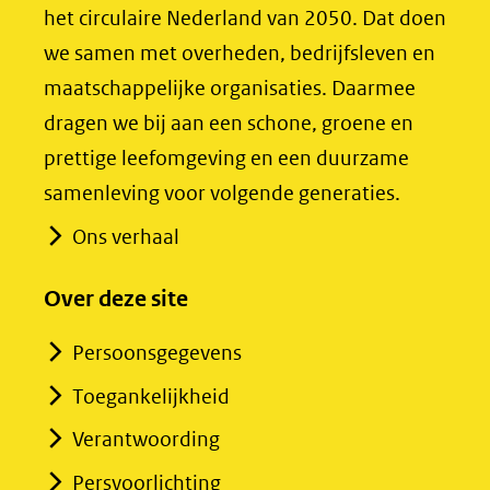
nieuw
nieuw
het circulaire Nederland van 2050. Dat doen
venster)
venster)
we samen met overheden, bedrijfsleven en
(verwijst
(verwijst
maatschappelijke organisaties. Daarmee
naar
naar
dragen we bij aan een schone, groene en
een
een
prettige leefomgeving en een duurzame
andere
andere
samenleving voor volgende generaties.
website)
website)
Ons verhaal
Over deze site
Persoonsgegevens
Toegankelijkheid
Verantwoording
Persvoorlichting