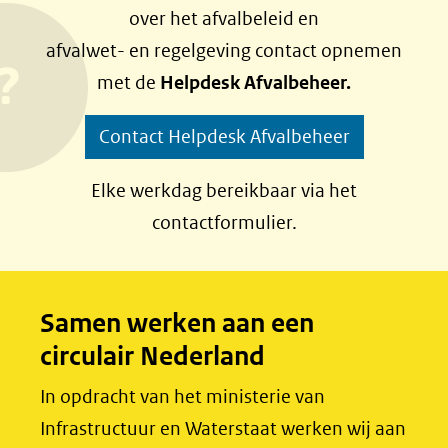
over het afvalbeleid en
e
e
afvalwet- en regelgeving contact opnemen
n
n
met de
Helpdesk Afvalbeheer.
o
o
p
p
Contact Helpdesk Afvalbeheer
F
L
a
i
Elke werkdag bereikbaar via het
c
n
contactformulier.
e
k
b
e
o
d
Samen werken aan een
o
I
circulair Nederland
k
n
(opent
(opent
In opdracht van het ministerie van
in
in
Infrastructuur en Waterstaat werken wij aan
nieuw
nieuw