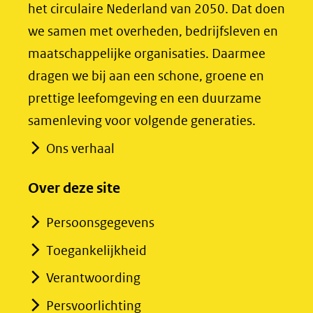
het circulaire Nederland van 2050. Dat doen
venster)
venster)
we samen met overheden, bedrijfsleven en
(verwijst
(verwijst
maatschappelijke organisaties. Daarmee
naar
naar
dragen we bij aan een schone, groene en
een
een
prettige leefomgeving en een duurzame
andere
andere
samenleving voor volgende generaties.
website)
website)
Ons verhaal
Over deze site
Persoonsgegevens
Toegankelijkheid
Verantwoording
Persvoorlichting