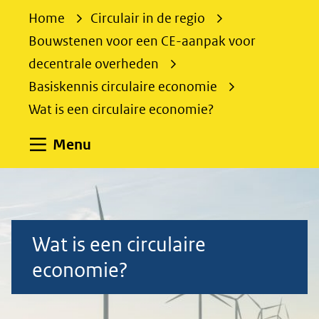
e
Home
Circulair in de regio
k
Bouwstenen voor een CE-aanpak voor
e
decentrale overheden
n
Basiskennis circulaire economie
Wat is een circulaire economie?
Uitklappen
Menu
Wat
is
Wat is een circulaire
een
economie?
circulaire