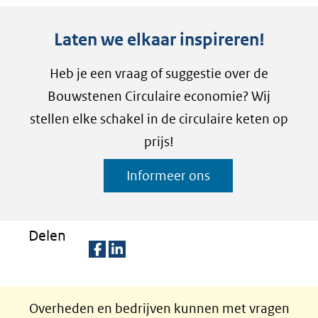
Laten we elkaar inspireren!
Heb je een vraag of suggestie over de
Bouwstenen Circulaire economie? Wij
stellen elke schakel in de circulaire keten op
prijs!
Informeer ons
Delen
D
D
e
e
Overheden en bedrijven kunnen met vragen
l
l