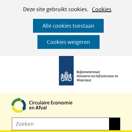
Cookies
Ga
Hier
Deze site gebruikt cookies.
Cookies
instellen
naar
kan
Alle cookies toestaan
de
het
inhoud
gebruik
Cookies weigeren
van
cookies
op
Rijkswaterstaat
deze
Ministerie van Infrastructuur en
Waterstaat
website
worden
toegestaan
of
Z
Zoeken
geweigerd.
Zoeken
o