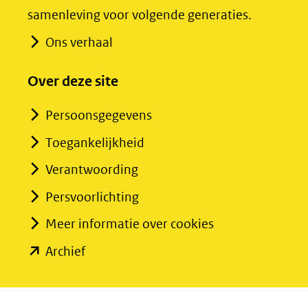
samenleving voor volgende generaties.
website)
website)
Ons verhaal
Over deze site
Persoonsgegevens
Toegankelijkheid
Verantwoording
Persvoorlichting
Meer informatie over cookies
(opent
Archief
in
nieuw