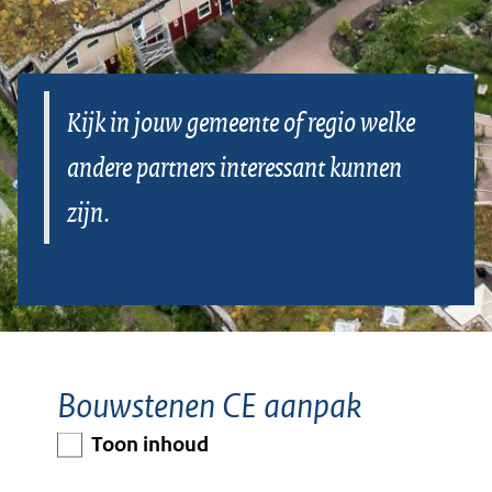
de
regio
Kijk in jouw gemeente of regio welke
(niet
andere partners interessant kunnen
overheden)
zijn.
Bouwstenen CE aanpak
Toon inhoud