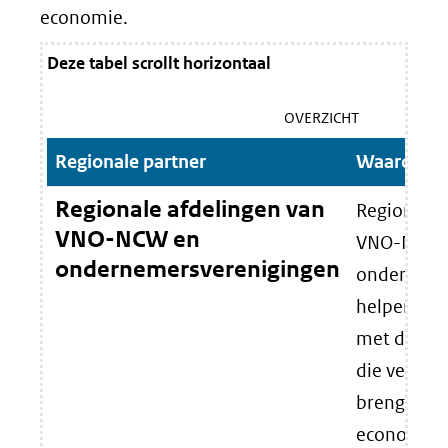
economie.
Deze tabel scrollt horizontaal
OVERZICHT
Regionale partner
Waarom in
Regionale afdelingen van
Regionale 
VNO-NCW en
VNO-NCW 
ondernemersverenigingen
ondernemi
helpen ond
met doorb
die versne
brengen in 
economie. 