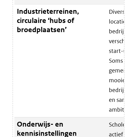
Industrieterreinen,
Diverse g
circulaire ‘hubs of
locaties of
broedplaatsen’
bedrijvent
verschillen
start-ups b
Soms al met
gemene del
mooie inga
bedrijfslev
en samen c
ambities op
Onderwijs- en
Scholen, un
kennisinstellingen
actief op