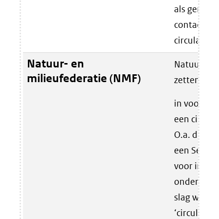
als gemeen
contact me
circulaire 
Natuur- en
Natuur en 
milieufederatie (NMF)
zetten zich
in voor de 
een circul
O.a. door h
een Service
voor inwon
onderneme
slag wille
‘circulair’