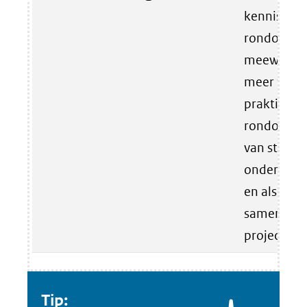
kennisontw
rondom CE
meewerken
meer theor
praktische
rondom CE
van stages,
onderzoek
en als kenn
samenwerk
projecten.
Tip: