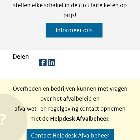
stellen elke schakel in de circulaire keten op
prijs!
Informeer ons
Delen
D
D
e
e
Overheden en bedrijven kunnen met vragen
l
l
over het afvalbeleid en
e
e
afvalwet- en regelgeving contact opnemen
n
n
met de
Helpdesk Afvalbeheer.
o
o
p
p
Contact Helpdesk Afvalbeheer
F
L