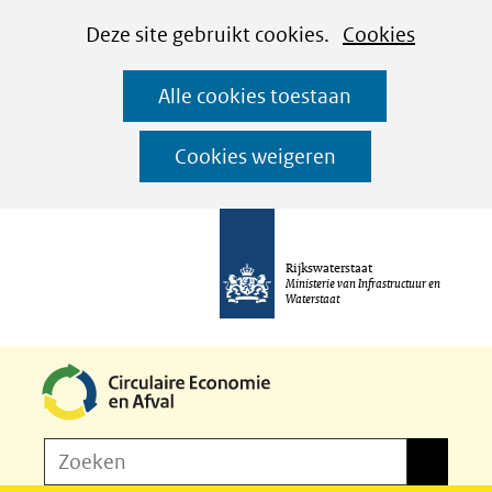
Cookies
Ga
Hier
Deze site gebruikt cookies.
Cookies
instellen
naar
kan
Alle cookies toestaan
de
het
inhoud
gebruik
Cookies weigeren
van
cookies
op
Rijkswaterstaat
deze
Ministerie van Infrastructuur en
Waterstaat
website
worden
toegestaan
of
Z
Zoeken
geweigerd.
Zoeken
o