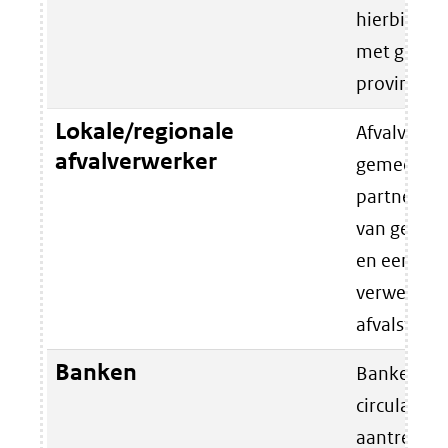
hierbij na
met gemee
provincies.
Lokale/regionale
Afvalverwer
afvalverwerker
gemeenten 
partner bij
van gesche
en een meer
verwerking
afvalstrom
Banken
Banken wil
circulaire 
aantrekken