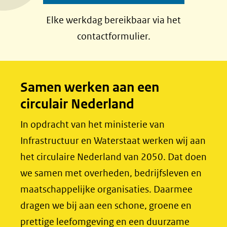
a
i
Elke werkdag bereikbaar via het
c
n
contactformulier.
e
k
b
e
o
d
Samen werken aan een
o
I
circulair Nederland
k
n
(opent
(opent
In opdracht van het ministerie van
in
in
Infrastructuur en Waterstaat werken wij aan
nieuw
nieuw
het circulaire Nederland van 2050. Dat doen
venster)
venster)
we samen met overheden, bedrijfsleven en
(verwijst
(verwijst
maatschappelijke organisaties. Daarmee
naar
naar
dragen we bij aan een schone, groene en
een
een
prettige leefomgeving en een duurzame
andere
andere