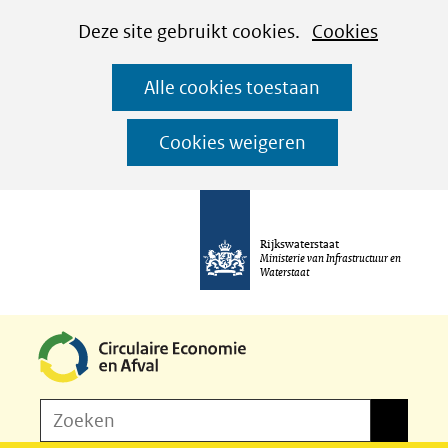
Cookies
Ga
Hier
Deze site gebruikt cookies.
Cookies
instellen
naar
kan
Alle cookies toestaan
de
het
inhoud
gebruik
Cookies weigeren
van
cookies
op
Rijkswaterstaat
deze
Ministerie van Infrastructuur en
Waterstaat
website
worden
toegestaan
of
Z
Zoeken
geweigerd.
Zoeken
o