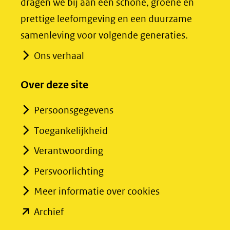
dragen we bij aan een schone, groene en
een
een
prettige leefomgeving en een duurzame
andere
andere
samenleving voor volgende generaties.
website)
website)
Ons verhaal
Over deze site
Persoonsgegevens
Toegankelijkheid
Verantwoording
Persvoorlichting
Meer informatie over cookies
(opent
Archief
in