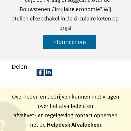
Bouwstenen Circulaire economie? Wij
stellen elke schakel in de circulaire keten op
prijs!
Informeer ons
Delen
D
D
e
e
Overheden en bedrijven kunnen met vragen
l
l
over het afvalbeleid en
e
e
afvalwet- en regelgeving contact opnemen
n
n
met de
Helpdesk Afvalbeheer.
o
o