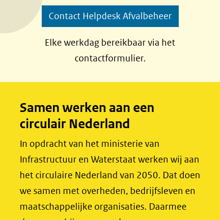
p
p
Contact Helpdesk Afvalbeheer
F
L
a
i
Elke werkdag bereikbaar via het
c
n
contactformulier.
e
k
b
e
o
d
Samen werken aan een
o
I
circulair Nederland
k
n
(opent
(opent
In opdracht van het ministerie van
in
in
Infrastructuur en Waterstaat werken wij aan
nieuw
nieuw
het circulaire Nederland van 2050. Dat doen
venster)
venster)
we samen met overheden, bedrijfsleven en
(verwijst
(verwijst
maatschappelijke organisaties. Daarmee
naar
naar