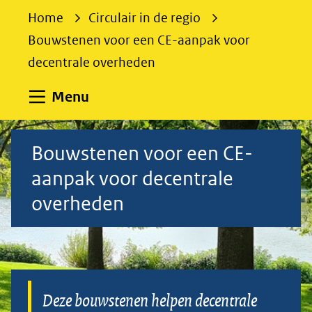
e
Home
Circulair in de regio
k
Bouwstenen voor een CE-aanpak voor
e
decentrale overheden
n
Uitklappen
Menu
Bouwstenen
Bouwstenen voor een CE-
voor
aanpak voor decentrale
overheden
een
CE-
aanpak
Deze bouwstenen helpen decentrale