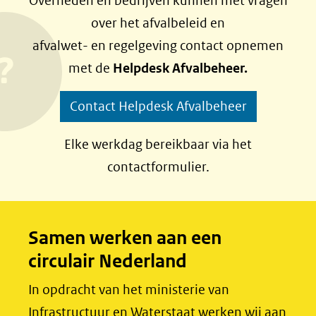
Overheden en bedrijven kunnen met vragen
S
l
l
over het afvalbeleid en
e
e
afvalwet- en regelgeving contact opnemen
n
n
met de
Helpdesk Afvalbeheer.
o
o
p
p
Contact Helpdesk Afvalbeheer
F
L
a
i
Elke werkdag bereikbaar via het
c
n
contactformulier.
e
k
b
e
o
d
Samen werken aan een
o
I
circulair Nederland
k
n
(opent
(opent
In opdracht van het ministerie van
in
in
Infrastructuur en Waterstaat werken wij aan