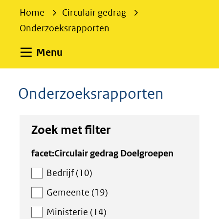
e
Home
Circulair gedrag
k
Onderzoeksrapporten
e
n
Uitklappen
Menu
Onderzoeksrapporten
Zoek met filter
Zoek
facet:Circulair gedrag Doelgroepen
met
Bedrijf (10)
filter
Gemeente (19)
Ministerie (14)