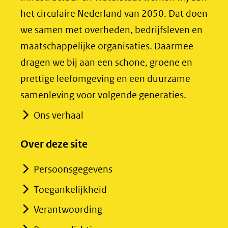
nieuw
nieuw
het circulaire Nederland van 2050. Dat doen
venster)
venster)
we samen met overheden, bedrijfsleven en
(verwijst
(verwijst
maatschappelijke organisaties. Daarmee
naar
naar
dragen we bij aan een schone, groene en
een
een
prettige leefomgeving en een duurzame
andere
andere
samenleving voor volgende generaties.
website)
website)
Ons verhaal
Over deze site
Persoonsgegevens
Toegankelijkheid
Verantwoording