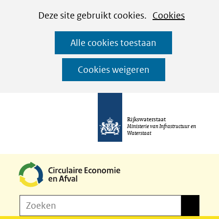
Cookies
Ga
Hier
Deze site gebruikt cookies.
Cookies
instellen
naar
kan
Alle cookies toestaan
de
het
inhoud
gebruik
Cookies weigeren
van
cookies
op
Rijkswaterstaat
deze
Ministerie van Infrastructuur en
Waterstaat
website
worden
toegestaan
of
Z
Zoeken
geweigerd.
Zoeken
o