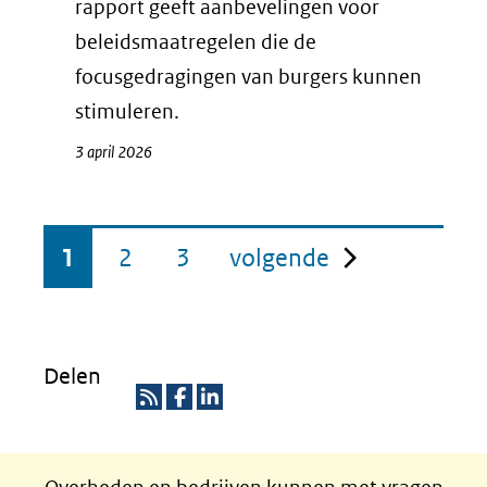
rapport geeft aanbevelingen voor
beleidsmaatregelen die de
focusgedragingen van burgers kunnen
stimuleren.
3 april 2026
pagina
1
2
3
volgende
Delen
R
D
D
S
e
e