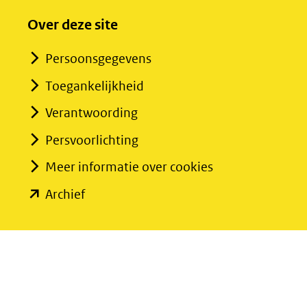
Over deze site
Persoonsgegevens
Toegankelijkheid
Verantwoording
Persvoorlichting
Meer informatie over cookies
(opent
Archief
in
nieuw
venster)
(verwijst
naar