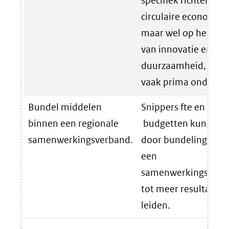
specifiek richten op
circulaire economie,
maar wel op het geb
van innovatie en
duurzaamheid, waar
vaak prima onder pa
Bundel middelen
Snippers fte en klein
binnen een regionale
budgetten kunnen
samenwerkingsverband.
door bundeling bin
een
samenwerkingsverb
tot meer resultaat
leiden.