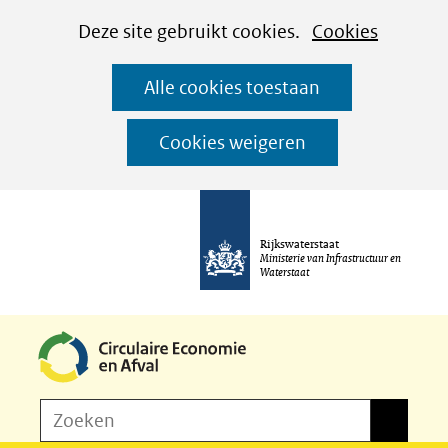
Cookies
Ga
Hier
Deze site gebruikt cookies.
Cookies
instellen
naar
kan
Alle cookies toestaan
de
het
inhoud
gebruik
Cookies weigeren
van
cookies
op
Rijkswaterstaat
deze
Ministerie van Infrastructuur en
Waterstaat
website
worden
toegestaan
of
Z
Zoeken
geweigerd.
Zoeken
o