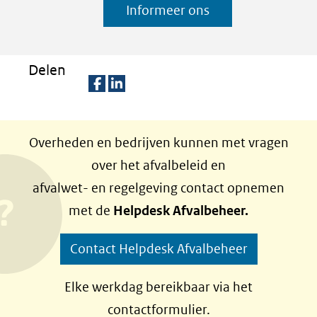
Informeer ons
Delen
D
D
e
e
Overheden en bedrijven kunnen met vragen
l
l
over het afvalbeleid en
e
e
afvalwet- en regelgeving contact opnemen
n
n
met de
Helpdesk Afvalbeheer.
o
o
p
p
Contact Helpdesk Afvalbeheer
F
L
a
i
Elke werkdag bereikbaar via het
c
n
contactformulier.