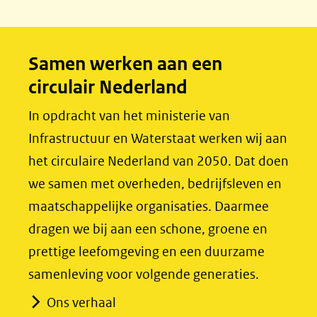
e
k
b
e
o
d
Samen werken aan een
o
I
circulair Nederland
k
n
(opent
(opent
In opdracht van het ministerie van
in
in
Infrastructuur en Waterstaat werken wij aan
nieuw
nieuw
het circulaire Nederland van 2050. Dat doen
venster)
venster)
we samen met overheden, bedrijfsleven en
(verwijst
(verwijst
maatschappelijke organisaties. Daarmee
naar
naar
dragen we bij aan een schone, groene en
een
een
prettige leefomgeving en een duurzame
andere
andere
samenleving voor volgende generaties.
website)
website)
Ons verhaal