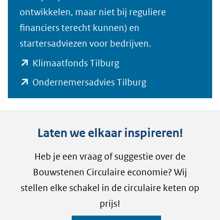
ontwikkelen, maar niet bij reguliere
financiers terecht kunnen) en
startersadviezen voor bedrijven.
(opent
Klimaatfonds Tilburg
in
(opent
Ondernemersadvies Tilburg
nieuw
in
venster)
nieuw
(verwijst
venster)
Laten we elkaar inspireren!
naar
(verwijst
Heb je een vraag of suggestie over de
een
naar
Bouwstenen Circulaire economie? Wij
andere
een
stellen elke schakel in de circulaire keten op
website)
andere
prijs!
website)