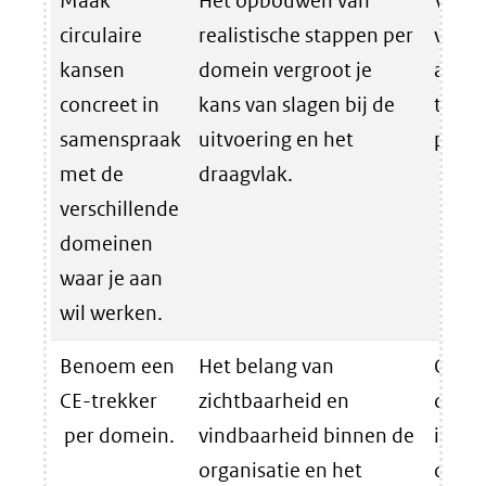
Maak
Het opbouwen van
Vraag
circulaire
realistische stappen per
versc
kansen
domein vergroot je
aanp
concreet in
kans van slagen bij de
tone 
samenspraak
uitvoering en het
per d
met de
draagvlak.
verschillende
domeinen
waar je aan
wil werken.
Benoem een
Het belang van
Op ba
CE-trekker
zichtbaarheid en
de
per domein.
vindbaarheid binnen de
inven
organisatie en het
die je