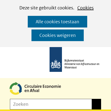
Cookies
Ga
Hier
Deze site gebruikt cookies.
Cookies
instellen
naar
kan
Alle cookies toestaan
de
het
inhoud
gebruik
Cookies weigeren
van
cookies
op
Rijkswaterstaat
deze
Ministerie van Infrastructuur en
Waterstaat
website
worden
toegestaan
of
Z
Zoeken
geweigerd.
Zoeken
o