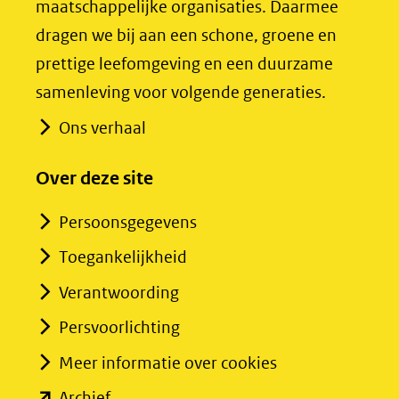
maatschappelijke organisaties. Daarmee
naar
naar
dragen we bij aan een schone, groene en
een
een
prettige leefomgeving en een duurzame
andere
andere
samenleving voor volgende generaties.
website)
website)
Ons verhaal
Over deze site
Persoonsgegevens
Toegankelijkheid
Verantwoording
Persvoorlichting
Meer informatie over cookies
(opent
Archief