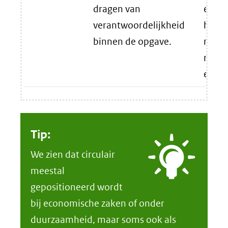
dragen van
eerde
verantwoordelijkheid
hebt 
binnen de opgave.
maak 
nu co
en fo
Tip:
We zien dat circulair
meestal
gepositioneerd wordt
bij economische zaken of onder
duurzaamheid, maar soms ook als