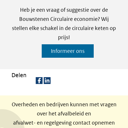
Heb je een vraag of suggestie over de
Bouwstenen Circulaire economie? Wij
stellen elke schakel in de circulaire keten op
prijs!
Informeer ons
Delen
D
D
e
e
Overheden en bedrijven kunnen met vragen
l
l
over het afvalbeleid en
e
e
afvalwet- en regelgeving contact opnemen
n
n