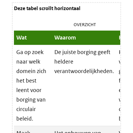
Deze tabel scrollt horizontaal
OVERZICHT
Wat
Waarom
Hoe
Ga op zoek
De juiste borging geeft
Kijk o
naar welk
heldere
van d
domein zich
verantwoordelijkheden.
geko
het best
focus
leent voor
en am
borging van
waar
circulair
circul
beleid.
beste