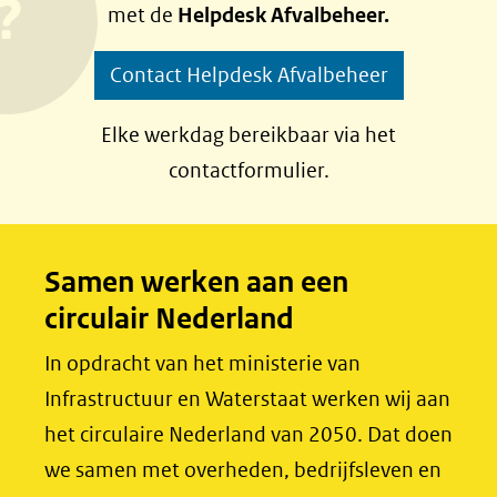
met de
Helpdesk Afvalbeheer.
o
o
p
p
Contact Helpdesk Afvalbeheer
F
L
a
i
Elke werkdag bereikbaar via het
c
n
contactformulier.
e
k
b
e
o
d
Samen werken aan een
o
I
circulair Nederland
k
n
(opent
(opent
In opdracht van het ministerie van
in
in
Infrastructuur en Waterstaat werken wij aan
nieuw
nieuw
het circulaire Nederland van 2050. Dat doen
venster)
venster)
we samen met overheden, bedrijfsleven en
(verwijst
(verwijst